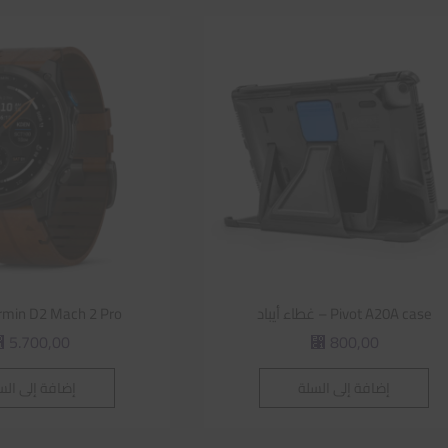
Pivot A20A case – غطاء أيباد
Garmin D2 Mach 2 Pro | س
5.700,00
800,00
⃁
⃁
إضافة إلى السلة
إضافة إلى الس