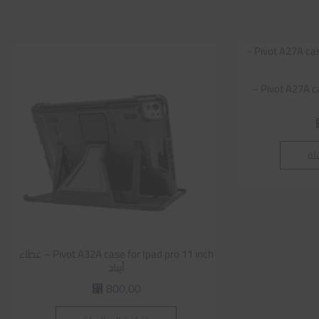
Pivot A27A case for Ipad Pro12.9 inch –
لة
Pivot A32A case for Ipad pro 11 inch – غطاء
أيباد
800,00
⃁