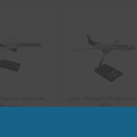
Flyadeal A330-900 neo model – نموذج
Riyadh Air A350 model – نموذج طائرة
طائرة
400,00
⃁
400,00
⃁
إضافة إلى الس
إضافة إلى السلة