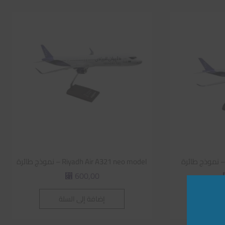
Riyadh Air A321 neo model – نموذج طائرة
600,00
⃁
لة
إضافة إلى السلة