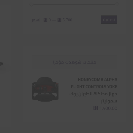
تصفية
أدنى
أعلى
—
السعر:
⃁ 0
⃁ 5.700
سعر
سعر
منتجات شوهدت مؤخرا
HONEYCOMB ALPHA
FLIGHT CONTROLS YOKE -
جهاز محاكاة للطيران يوك
سموليتر
1.400,00
⃁