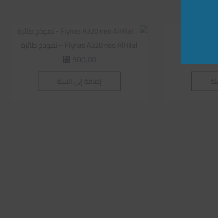
Flynas A320 neo AlHilal – نموذج طائرة
500,00
⃁
لة
إضافة إلى السلة