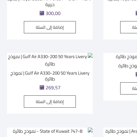
حربية
300,00
⃁
لة
إضافة إلى السلة
Gulf Air A330-200 50 Years Livery | نموذج
طائرة
269,57
لة
⃁
إضافة إلى السلة