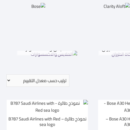
اكاة الطيران
الملابس والاكسسوارات
Bose A30 Headset – GA Dual Plug –
نموذج طائرة – B787 Saudi Airlines with Red
sea logo