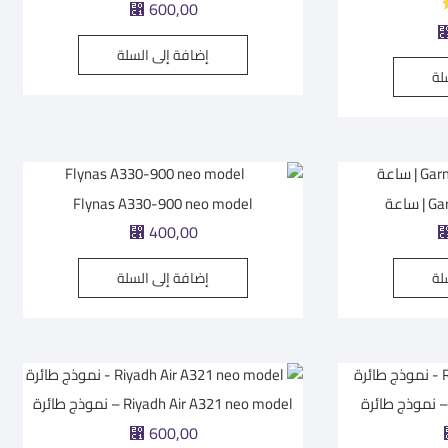
600,00
⃁
إضافة إلى السلة
لة
اعة
Flynas A330-900 neo model
400,00
⃁
لة
إضافة إلى السلة
Riyadh Air A321 neo model – نموذج طائرة
600,00
⃁