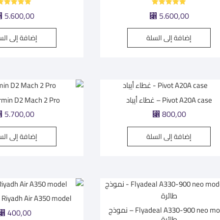
تم التقييم
تم التقييم
5.600,00
5.600,00
⃁
⃁
5.00
5.00
من 5
من 5
إضافة إلى السلة
إضافة إلى الس
Pivot A20A case – غطاء أيباد
Garmin D2 Mach 2 Pro | س
5.700,00
800,00
⃁
⃁
إضافة إلى السلة
إضافة إلى الس
Riyadh Air A350 model – نموذج طائرة
Flyadeal A330-900 neo model – نموذج
400,00
⃁
طائرة