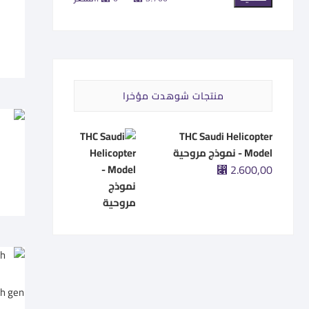
سعر
سعر
منتجات شوهدت مؤخرا
THC Saudi Helicopter
o
Model - نموذج مروحية
2.600,00
⃁