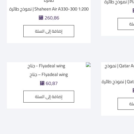
ئرة
Shaheen Air A330-300 1:200 | نموذج طائرة
260,86
⃁
لة
إضافة إلى السلة
Flyadeal wing – جناح
طائرة
60,87
⃁
إضافة إلى السلة
لة