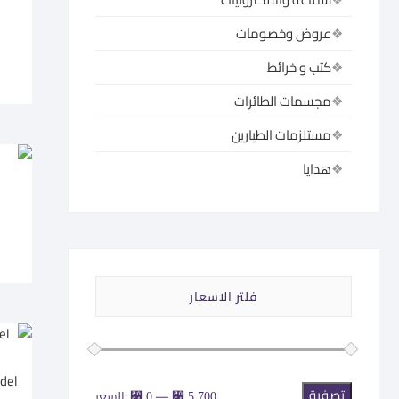
عروض وخصومات
كتب و خرائط
مجسمات الطائرات
مستلزمات الطيارين
هدايا
فلتر الاسعار
تصفية
أدنى
أعلى
—
السعر:
⃁ 0
⃁ 5.700