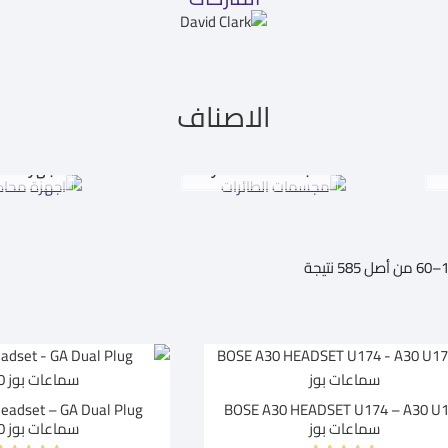
الاصناف
ت
مجسمات الطائرات
اجهزة مح
تم
الفرز
حسب
متوسط
التقييم
BOSE A30 HEADSET U174 – A30 U
سماعات بوز
سماعات بوز A30