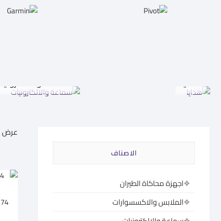
هدايا
سماعة والالكترونيا
عرض 1–60 من أصل 585 نتيجة
الاصناف
اجهزة محاكاة الطيران
174
الملابس والاكسسوارات
سماعة والالكترونيات