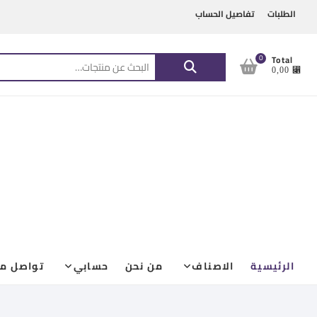
Ski
content
الطلبات
تفاصيل الحساب
t
conten
البحث
0
Total
⃁ 0,00
عن:
الرئيسية
الاصناف
من نحن
حسابي
تواصل مع