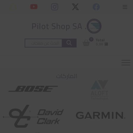
Ski
content
Topbar
t
Menu
conten
. Pilot Shop SA
0
Total
البحث
⃁ 0,00
عن:
الماركات