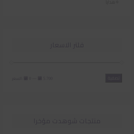
هدايا
فلتر الاسعار
تصفية
أدنى
أعلى
—
السعر:
⃁ 0
⃁ 5.700
سعر
سعر
منتجات شوهدت مؤخرا