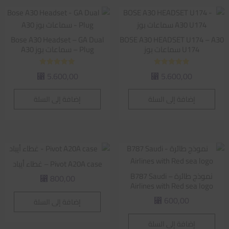
متوسط
التقييم
Bose A30 Headset – GA Dual
BOSE A30 HEADSET U174 – A30
U174 سماعات بوز
Plug – سماعات بوز A30
تم التقييم
تم التقييم
5.600,00
5.600,00
⃁
⃁
5.00
5.00
من 5
من 5
إضافة إلى السلة
إضافة إلى السلة
Pivot A20A case – غطاء أيباد
نموذج طائرة – B787 Saudi
800,00
⃁
Airlines with Red sea logo
600,00
إضافة إلى السلة
⃁
إضافة إلى السلة