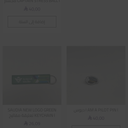
CAPTAIN STRESS BALL l مجسم
40,00
⃁
إضافة إلى السلة
I AM A PILOT PIN l دبوس
SAUDIA NEW LOGO GREEN
KEYCHAIN l تعليقة مفاتيح
40,00
⃁
26,09
⃁