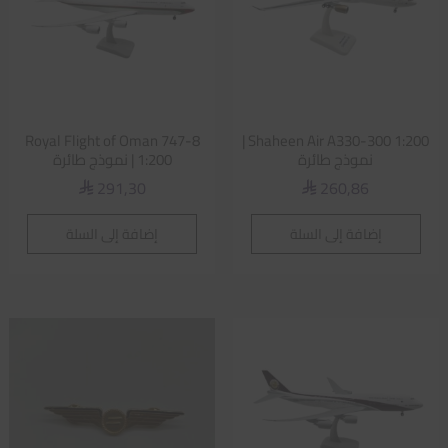
Royal Flight of Oman 747-8
Shaheen Air A330-300 1:200 |
نموذج طائرة
1:200 | نموذج طائرة
291,30
260,86
⃁
⃁
إضافة إلى السلة
إضافة إلى السلة