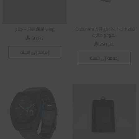
Qatar Amiri Flight 747-8 1:200 |
Flyadeal wing – جناح
نموذج طائرة
60,87
⃁
291,30
⃁
إضافة إلى السلة
إضافة إلى السلة