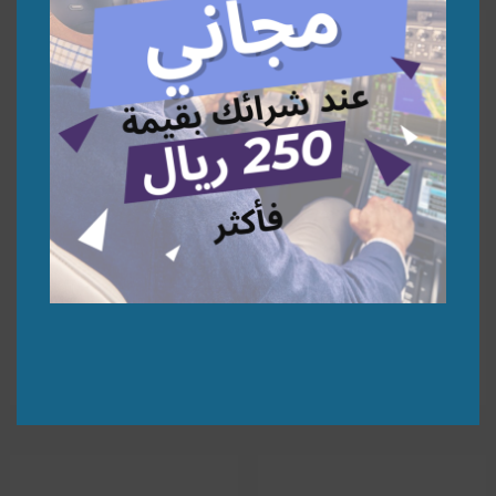
Azerbaijan A340-500 1:200 |
United Arab Emirates 747-8
1:200 | نموذج طائرة
نموذج طائرة
291,30
278,26
⃁
⃁
إضافة إلى السلة
إضافة إلى السلة