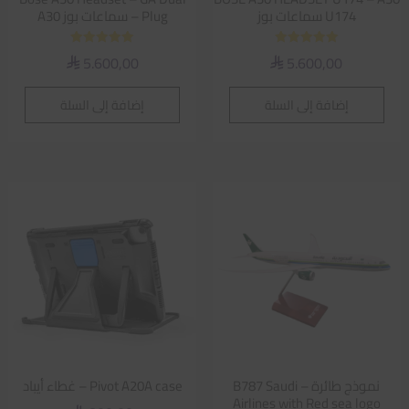
U174 سماعات بوز
Plug – سماعات بوز A30
تم التقييم
تم التقييم
5.600,00
5.600,00
⃁
⃁
5.00
5.00
من 5
من 5
إضافة إلى السلة
إضافة إلى السلة
نموذج طائرة – B787 Saudi
Pivot A20A case – غطاء أيباد
Airlines with Red sea logo