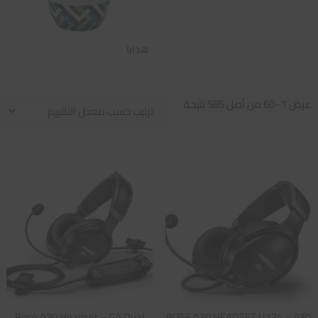
هدايا
تم
عرض 1–60 من أصل 585 نتيجة
الفرز
حسب
متوسط
التقييم
Bose A30 Headset – GA Dual
BOSE A30 HEADSET U174 – A30