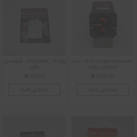
B747 Cockpit Instrument – عداد
ILYUSHIN IL_76 Tag – قطعه من
قمرة من طائرة
طائرة
200,00
2.500,00
⃁
⃁
إضافة إلى السلة
إضافة إلى السلة