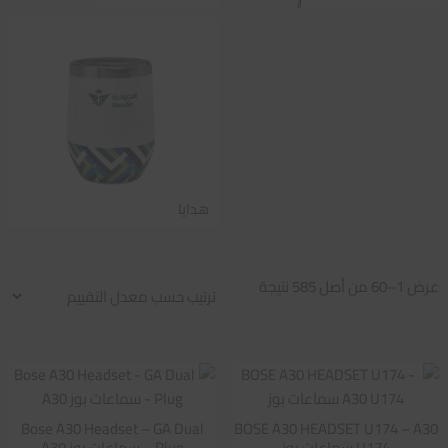
هدايا
تم
عرض 1–60 من أصل 585 نتيجة
الفرز
حسب
متوسط
التقييم
Bose A30 Headset – GA Dual
BOSE A30 HEADSET U174 – A30
U174 سماعات بوز
Plug – سماعات بوز A30