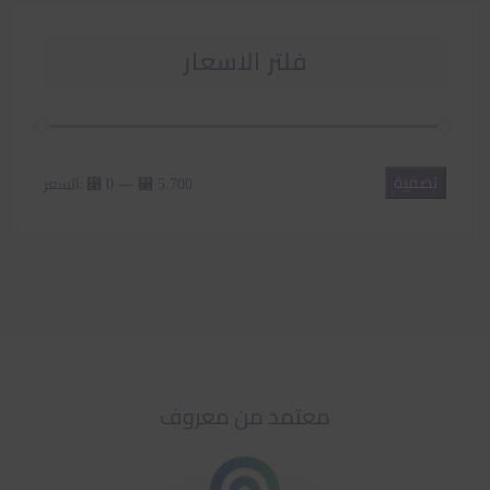
فلتر الاسعار
تصفية
أدنى
أعلى
—
السعر:
⃁ 0
⃁ 5.700
سعر
سعر
معتمد من معروف