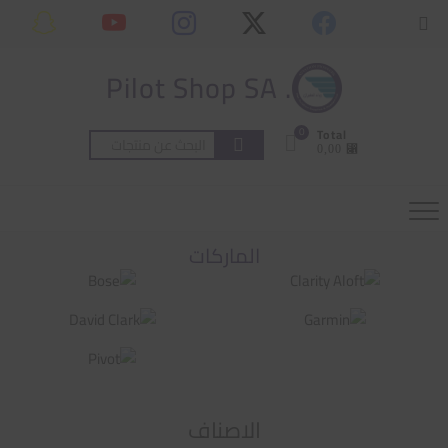
Ski
content
Topbar
t
Menu
conten
. Pilot Shop SA
0
Total
البحث
⃁ 0,00
عن:
الماركات
الاصناف