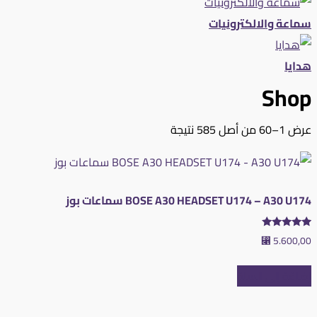
سماعة والالكترونيات
هدايا
Shop
تم
عرض 1–60 من أصل 585 نتيجة
الفرز
حسب
متوسط
BOSE A30 HEADSET U174 – A30 U174 سماعات بوز
التقييم
تم التقييم
⃁
5.600,00
5.00
من 5
إضافة إلى السلة