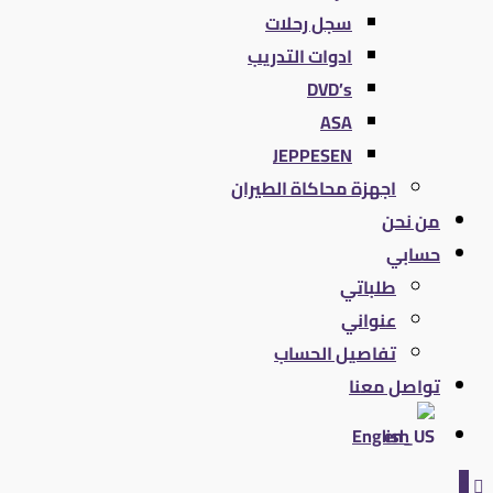
سجل رحلات
ادوات التدريب
DVD’s
ASA
JEPPESEN
اجهزة محاكاة الطيران
من نحن
حسابي
طلباتي
عنواني
تفاصيل الحساب
تواصل معنا
English
0