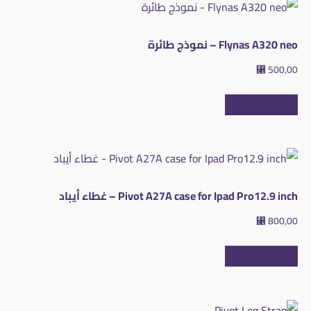
Flynas A320 neo – نموذج طائرة
⃁
500,00
إضافة إلى السلة
Pivot A27A case for Ipad Pro12.9 inch – غطاء أيباد
⃁
800,00
إضافة إلى السلة