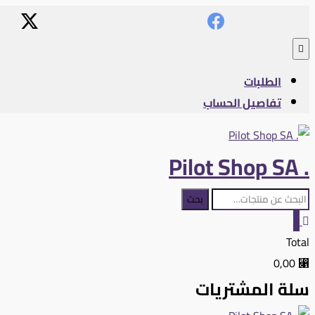
Skip
content
to
Topbar
content
Menu
الطلبات
تفاصيل الحساب
. Pilot Shop SA
البحث
بحث
عن:
0
Total
⃁ 0,00
سلة المشتريات