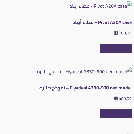
Pivot A20A case – غطاء أيباد
⃁
800,00
إضافة إلى السلة
Flyadeal A330-900 neo model – نموذج طائرة
⃁
400,00
إضافة إلى السلة