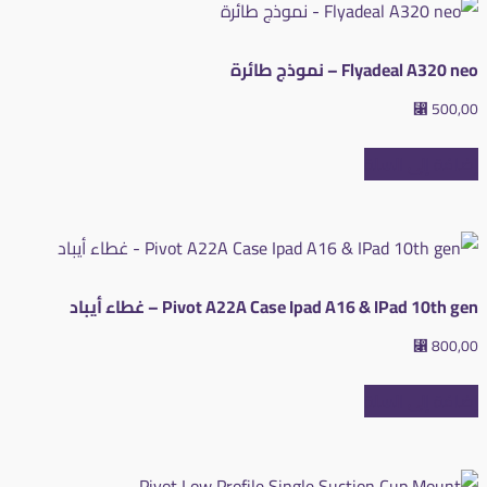
Flyadeal A320 neo – نموذج طائرة
⃁
500,00
إضافة إلى السلة
Pivot A22A Case Ipad A16 & IPad 10th gen – غطاء أيباد
⃁
800,00
إضافة إلى السلة