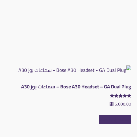
Bose A30 Headset – GA Dual Plug – سماعات بوز A30
تم التقييم
⃁
5.600,00
5.00
من 5
إضافة إلى السلة