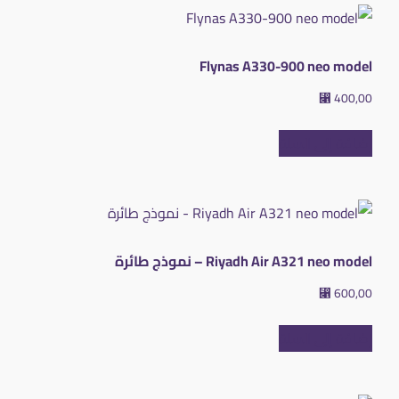
Flynas A330-900 neo model
⃁
400,00
إضافة إلى السلة
Riyadh Air A321 neo model – نموذج طائرة
⃁
600,00
إضافة إلى السلة