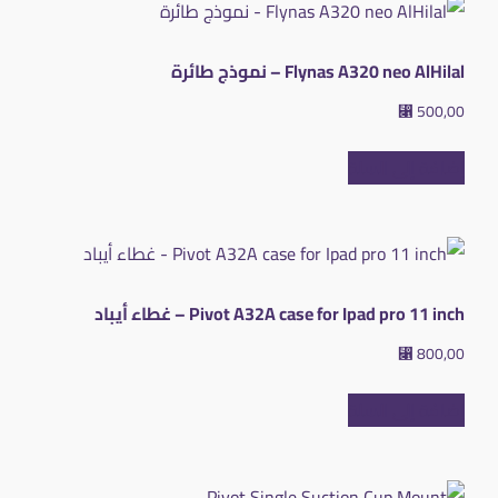
Flynas A320 neo AlHilal – نموذج طائرة
⃁
500,00
إضافة إلى السلة
Pivot A32A case for Ipad pro 11 inch – غطاء أيباد
⃁
800,00
إضافة إلى السلة