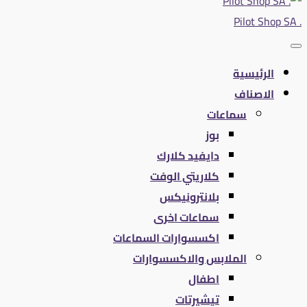
. Pilot Shop SA
الرئيسية
الاصناف
سماعات
بوز
دايفيد كلارك
كلاريتي الوفت
بلانترونيكس
سماعات اخرى
اكسسوارات السماعات
الملابس والاكسسوارات
اطفال
تيشيرتات