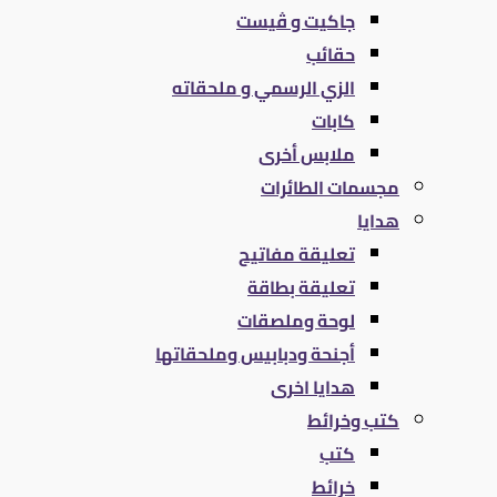
جاكيت و ڤيست
حقائب
الزي الرسمي و ملحقاته
كابات
ملابس أخرى
مجسمات الطائرات
هدايا
تعليقة مفاتيح
تعليقة بطاقة
لوحة وملصقات
أجنحة ودبابيس وملحقاتها
هدايا اخرى
كتب وخرائط
كتب
خرائط