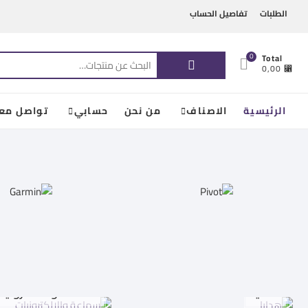
Ski
content
الطلبات
تفاصيل الحساب
t
conten
البحث
0
Total
⃁ 0,00
عن:
الرئيسية
الاصناف
من نحن
حسابي
تواصل معن
هدايا
سماعة والالكترونيا