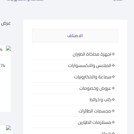
عرض 1–60 من أصل 585 نتيجة
الاصناف
اجهزة محاكاة الطيران
174
الملابس والاكسسوارات
سماعة والالكترونيات
عروض وخصومات
كتب و خرائط
مجسمات الطائرات
مستلزمات الطيارين
هدايا