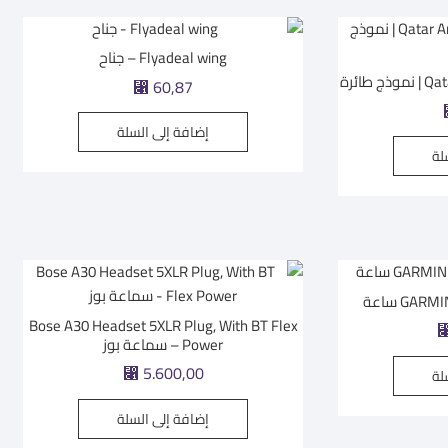
Flyadeal wing – جناح
طائرة
⃁
60,87
إضافة إلى السلة
لة
GA ساعة
Bose A30 Headset 5XLR Plug, With BT Flex
Power – سماعة بوز
⃁
5.600,00
لة
إضافة إلى السلة