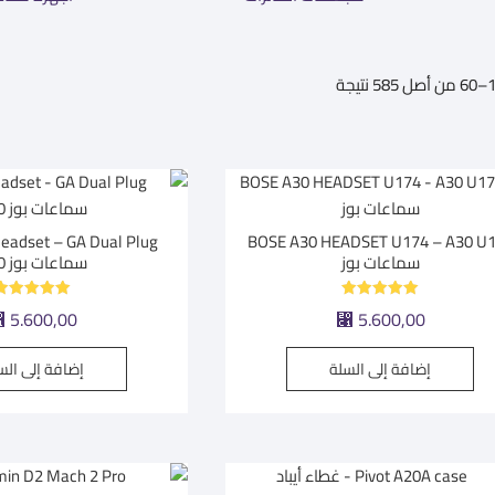
تم
الفرز
حسب
متوسط
التقييم
BOSE A30 HEADSET U174 – A30 U
سماعات بوز
سماعات بوز A30
تم التقييم
تم التقييم
⃁
5.600,00
⃁
5.600,00
5.00
5.00
من 5
من 5
إضافة إلى السلة
إضافة إلى الس