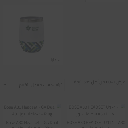
هدايا
تم
عرض 1–60 من أصل 585 نتيجة
الفرز
حسب
متوسط
التقييم
Bose A30 Headset – GA Dual
BOSE A30 HEADSET U174 – A30
U174 سماعات بوز
Plug – سماعات بوز A30