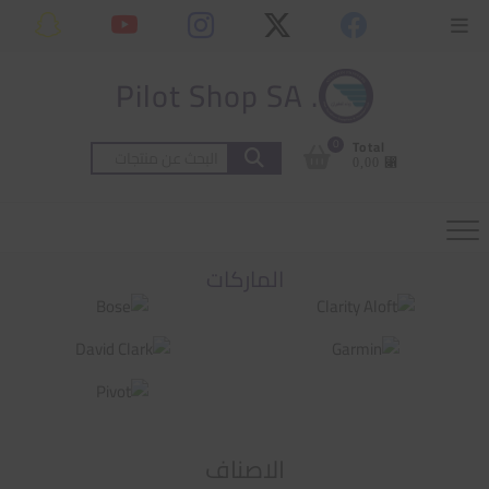
Ski
content
Topbar
t
Menu
conten
. Pilot Shop SA
0
Total
البحث
⃁ 0,00
عن:
الماركات
الاصناف