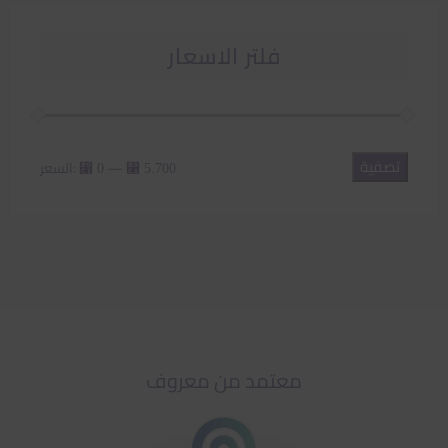
فلتر الاسعار
تصفية
أدنى
أعلى
—
السعر:
⃁ 0
⃁ 5.700
سعر
سعر
معتمد من معروف