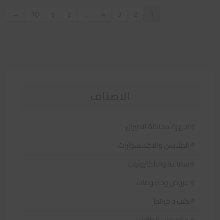
←
10
9
8
…
4
3
2
1
الاصناف
اجهزة محاكاة الطيران
الملابس والاكسسوارات
سماعة والالكترونيات
عروض وخصومات
كتب و خرائط
مجسمات الطائرات