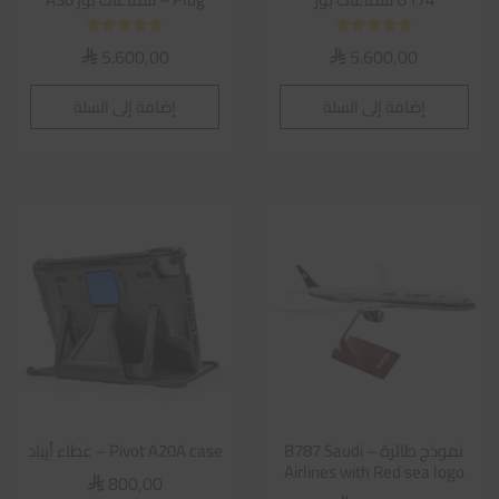
تم التقييم
تم التقييم
5.600,00
5.600,00
⃁
⃁
5.00
5.00
من 5
من 5
إضافة إلى السلة
إضافة إلى السلة
نموذج طائرة – B787 Saudi
Pivot A20A case – غطاء أيباد
Airlines with Red sea logo
800,00
⃁