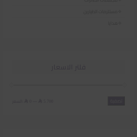
مستلزمات الطيارين
هدايا
فلتر الاسعار
تصفية
أدنى
أعلى
—
السعر:
⃁ 0
⃁ 5.700
سعر
سعر