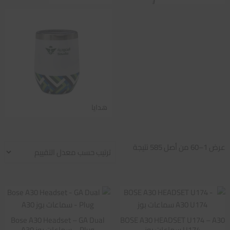
هدايا
تم
عرض 1–60 من أصل 585 نتيجة
الفرز
حسب
متوسط
التقييم
Bose A30 Headset – GA Dual
BOSE A30 HEADSET U174 – A30
U174 سماعات بوز
Plug – سماعات بوز A30