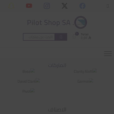
Ski
content
Topbar
t
Menu
conten
. Pilot Shop SA
0
Total
البحث
⃁ 0,00
عن:
الماركات
الاصناف