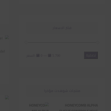
فلتر الاسعار
تصفية
أدنى
أعلى
—
السعر:
⃁ 0
⃁ 5.700
سعر
سعر
منتجات شوهدت مؤخرا
HONEYCOMB ALPHA
o