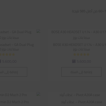
تم
الفرز
حسب
متوسط
التقييم
BOSE A30 HEADSET U174 – A30 U
سماعات بوز
سماعات بوز A30
تم التقييم
تم التقييم
5.600,00
5.600,00
⃁
⃁
5.00
5.00
من 5
من 5
إضافة إلى السلة
إضافة إلى الس
Pivot A20A case – غطاء أيباد
Garmin D2 Mach 2 Pro | س