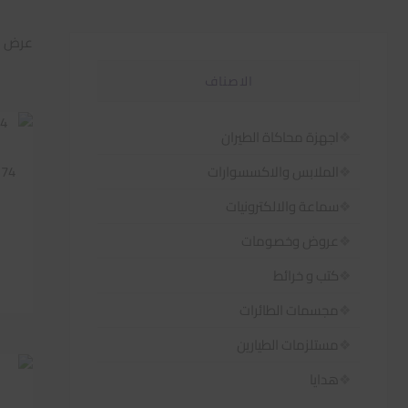
عرض 1–60 من أصل 585 نتيجة
الاصناف
اجهزة محاكاة الطيران
174
الملابس والاكسسوارات
سماعة والالكترونيات
عروض وخصومات
كتب و خرائط
مجسمات الطائرات
مستلزمات الطيارين
هدايا