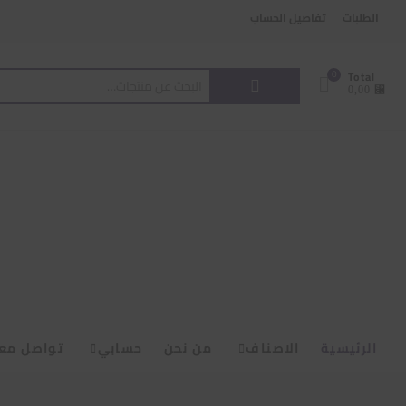
Ski
content
الطلبات
تفاصيل الحساب
t
conten
البحث
0
Total
⃁ 0,00
عن:
الرئيسية
الاصناف
من نحن
حسابي
تواصل معن