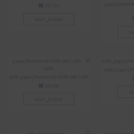
United Arab Emirates 747-8 1:200 | نموذج
291,30
⃁
إضافة إلى السلة
لة
ئرة
Shaheen Air A330-300 1:200 | نموذج طائرة
260,86
⃁
لة
إضافة إلى السلة