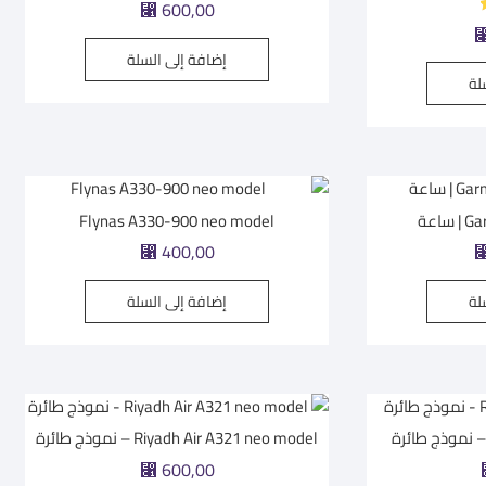
⃁
600,00
إضافة إلى السلة
لة
اعة
Flynas A330-900 neo model
⃁
400,00
لة
إضافة إلى السلة
Riyadh Air A321 neo model – نموذج طائرة
⃁
600,00