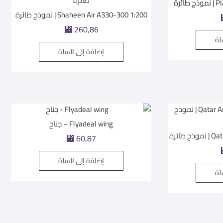
ئرة
Shaheen Air A330-300 1:200 | نموذج طائرة
⃁
260,86
لة
إضافة إلى السلة
Flyadeal wing – جناح
طائرة
⃁
60,87
إضافة إلى السلة
لة