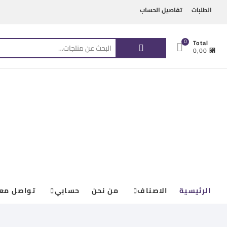
Ski
content
الطلبات
تفاصيل الحساب
t
conten
البحث
0
Total
⃁ 0,00
عن:
الرئيسية
الاصناف
من نحن
حسابي
تواصل معن