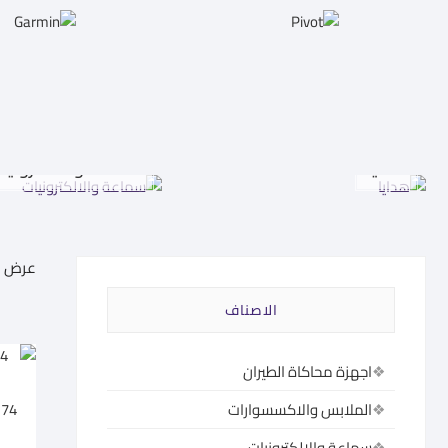
هدايا
سماعة والالكترونيا
عرض 1–60 من أصل 585 نتيجة
الاصناف
اجهزة محاكاة الطيران
174
الملابس والاكسسوارات
سماعة والالكترونيات