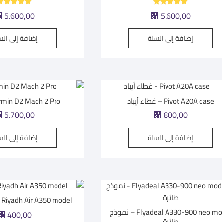
تم التقييم
تم التقييم
⃁
5.600,00
⃁
5.600,00
5.00
5.00
من 5
من 5
إضافة إلى السلة
إضافة إلى الس
Pivot A20A case – غطاء أيباد
Garmin D2 Mach 2 Pro | س
⃁
5.700,00
⃁
800,00
إضافة إلى السلة
إضافة إلى الس
Riyadh Air A350 model – نموذج طائرة
Flyadeal A330-900 neo model – نموذج
⃁
400,00
طائرة