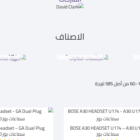
الاصناف
ت
مجسمات الطائرات
اجهزة مح
تم
الفرز
حسب
متوسط
التقييم
BOSE A30 HEADSET U174 – A30 U
سماعات بوز
سماعات بوز A30