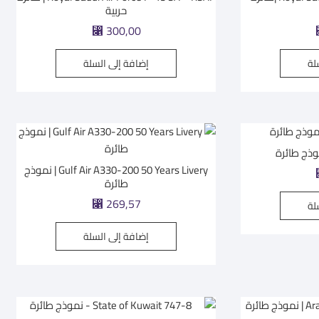
حربية
⃁
300,00
لة
إضافة إلى السلة
Gulf Air A330-200 50 Years Livery | نموذج
طائرة
⃁
269,57
لة
إضافة إلى السلة