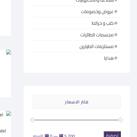
عروض وخصومات
كتب و خرائط
مجسمات الطائرات
مستلزمات الطيارين
هدايا
فلتر الاسعار
تصفية
أدنى
أعلى
⃁ 5.700
—
⃁ 0
السعر: