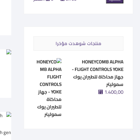
سعر
سعر
منتجات شوهدت مؤخرا
HONEYCOMB ALPHA
o
FLIGHT CONTROLS YOKE -
جهاز محاكاة للطيران يوك
سموليتر
⃁
1.400,00