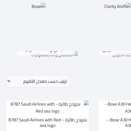
اكاة الطيران
الملابس والاكسسوارات
Bose A30 Headset – GA Dual Plug –
نموذج طائرة – B787 Saudi Airlines with Red
sea logo