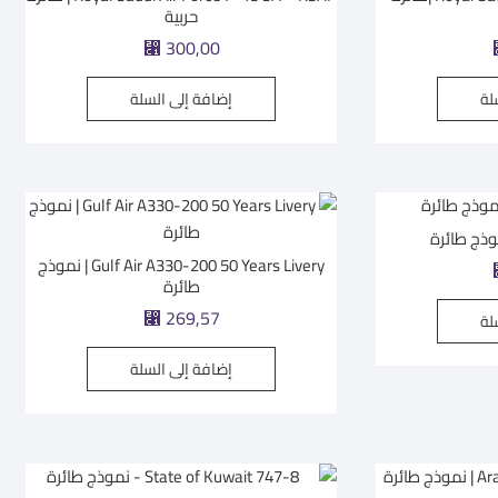
حربية
⃁
300,00
لة
إضافة إلى السلة
Gulf Air A330-200 50 Years Livery | نموذج
طائرة
⃁
269,57
لة
إضافة إلى السلة