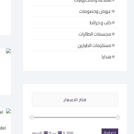
عروض وخصومات
كتب و خرائط
مجسمات الطائرات
مستلزمات الطيارين
هدايا
فلتر الاسعار
تصفية
أدنى
أعلى
⃁ 5.700
—
⃁ 0
السعر: