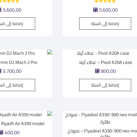
تم التقييم
تم التقييم
⃁
5.600,00
⃁
5.600,00
5.00
5.00
من 5
من 5
إضافة إلى السلة
إضافة إلى الس
Pivot A20A case – غطاء أيباد
Garmin D2 Mach 2 Pro | س
⃁
5.700,00
⃁
800,00
إضافة إلى السلة
إضافة إلى الس
Riyadh Air A350 model – نموذج طائرة
Flyadeal A330-900 neo model – نموذج
⃁
400,00
طائرة