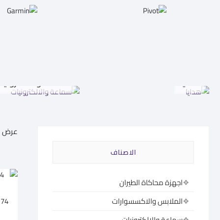
هدايا
سماعة والالكترونيا
عرض 1–60 من أصل 585 نتيجة
الاصناف
اجهزة محاكاة الطيران
174
الملابس والاكسسوارات
سماعة والالكترونيات