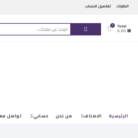
Ski
content
الطلبات
تفاصيل الحساب
t
conten
البحث
0
Total
⃁ 0,00
عن:
الرئيسية
الاصناف
من نحن
حسابي
تواصل معن