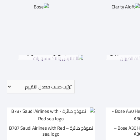
اكاة الطيران
الملابس والاكسسوارات
Bose A30 Headset – GA Dual Plug –
نموذج طائرة – B787 Saudi Airlines with Red
sea logo