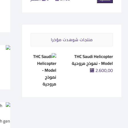
سعر
سعر
منتجات شوهدت مؤخرا
THC Saudi Helicopter
o
Model - نموذج مروحية
⃁
2.600,00