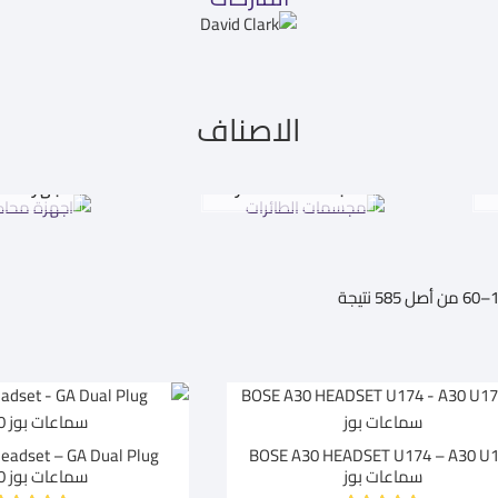
الاصناف
ت
مجسمات الطائرات
اجهزة مح
تم
الفرز
حسب
متوسط
التقييم
BOSE A30 HEADSET U174 – A30 U
سماعات بوز
سماعات بوز A30