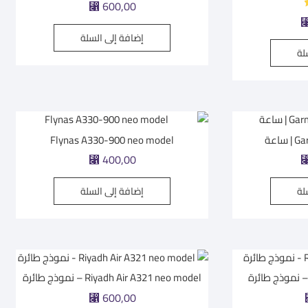
⃁
600,00
إضافة إلى السلة
لة
اعة
Flynas A330-900 neo model
⃁
400,00
لة
إضافة إلى السلة
Riyadh Air A321 neo model – نموذج طائرة
⃁
600,00