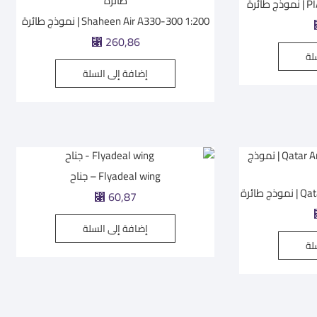
ئرة
Shaheen Air A330-300 1:200 | نموذج طائرة
⃁
260,86
لة
إضافة إلى السلة
Flyadeal wing – جناح
طائرة
⃁
60,87
إضافة إلى السلة
لة