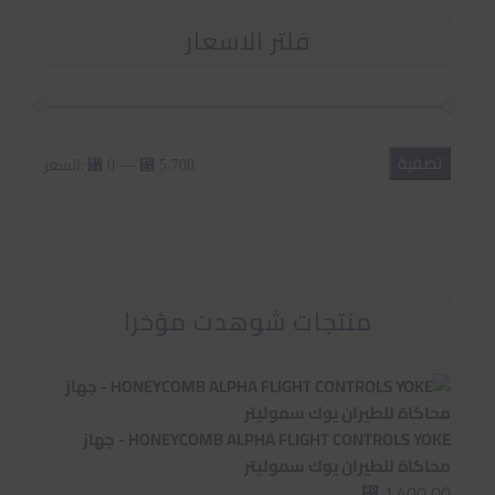
فلتر الاسعار
تصفية
أدنى
أعلى
—
السعر:
⃁ 0
⃁ 5.700
سعر
سعر
منتجات شوهدت مؤخرا
HONEYCOMB ALPHA FLIGHT CONTROLS YOKE - جهاز
محاكاة للطيران يوك سموليتر
1.400,00
⃁