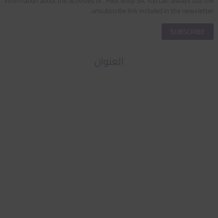
information about the activities of . Pilot Shop SA. You can always use the
unsubscribe link included in the newsletter.
العنوان