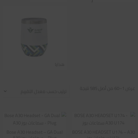
هدايا
تم
عرض 1–60 من أصل 585 نتيجة
الفرز
حسب
متوسط
التقييم
Bose A30 Headset – GA Dual
BOSE A30 HEADSET U174 – A30
U174 سماعات بوز
Plug – سماعات بوز A30