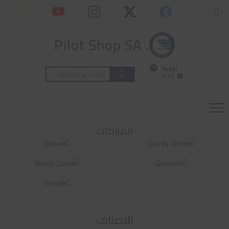
Ski
content
Topbar
t
Menu
conten
. Pilot Shop SA
0
Total
البحث
⃁ 0,00
عن:
الماركات
الاصناف