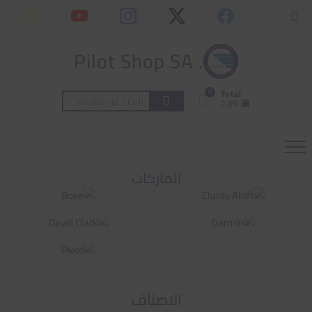
Ski
content
Topbar
t
Menu
conten
. Pilot Shop SA
0
Total
البحث
⃁ 0,00
عن:
الماركات
الاصناف