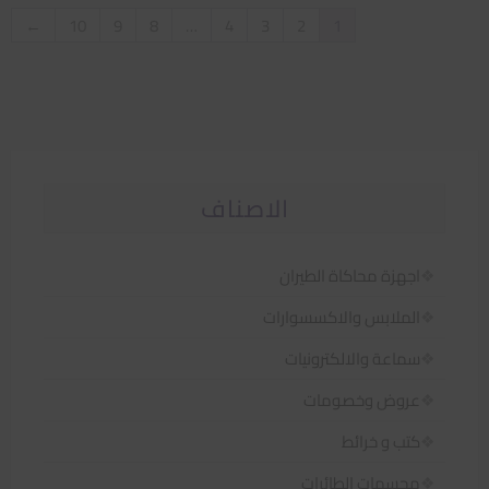
←
10
9
8
…
4
3
2
1
الاصناف
اجهزة محاكاة الطيران
الملابس والاكسسوارات
سماعة والالكترونيات
عروض وخصومات
كتب و خرائط
مجسمات الطائرات