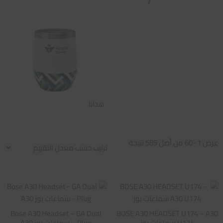
هدايا
تم
عرض 1–60 من أصل 585 نتيجة
الفرز
حسب
متوسط
التقييم
Bose A30 Headset – GA Dual
BOSE A30 HEADSET U174 – A30
U174 سماعات بوز
Plug – سماعات بوز A30