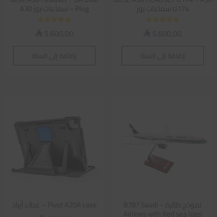
U174 سماعات بوز
Plug – سماعات بوز A30
تم التقييم
تم التقييم
5.600,00
5.600,00
⃁
⃁
5.00
5.00
من 5
من 5
إضافة إلى السلة
إضافة إلى السلة
نموذج طائرة – B787 Saudi
Pivot A20A case – غطاء أيباد
Airlines with Red sea logo