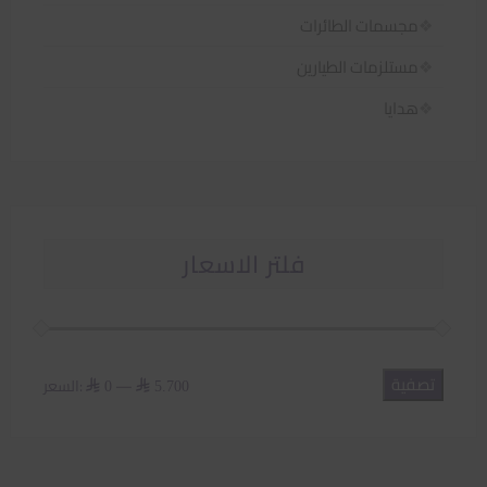
مجسمات الطائرات
مستلزمات الطيارين
هدايا
فلتر الاسعار
تصفية
أدنى
أعلى
—
السعر:
⃁ 0
⃁ 5.700
سعر
سعر