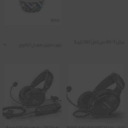
هدايا
تم
عرض 1–60 من أصل 585 نتيجة
الفرز
حسب
متوسط
التقييم
Bose A30 Headset – GA Dual
BOSE A30 HEADSET U174 – A30