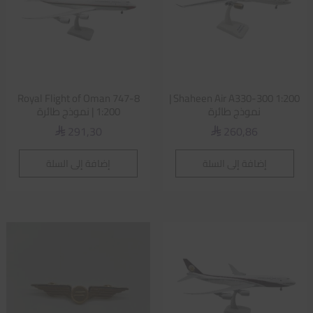
Royal Flight of Oman 747-8
Shaheen Air A330-300 1:200 |
نموذج طائرة
1:200 | نموذج طائرة
291,30
260,86
⃁
⃁
إضافة إلى السلة
إضافة إلى السلة