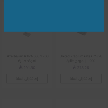
Azerbaijan A340-500 1:200 |
United Arab Emirates 747-8
1:200 | نموذج طائرة
نموذج طائرة
291,30
278,26
⃁
⃁
إضافة إلى السلة
إضافة إلى السلة