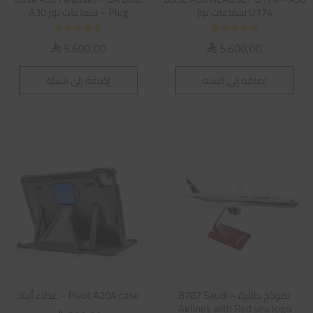
U174 سماعات بوز
Plug – سماعات بوز A30
تم التقييم
تم التقييم
5.600,00
5.600,00
⃁
⃁
5.00
5.00
من 5
من 5
إضافة إلى السلة
إضافة إلى السلة
نموذج طائرة – B787 Saudi
Pivot A20A case – غطاء أيباد
Airlines with Red sea logo