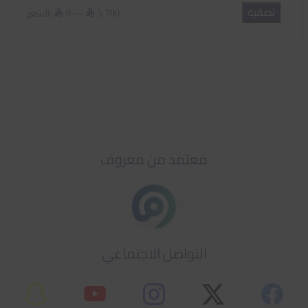
تصفية
أدنى
أعلى
—
السعر:
⃁ 0
⃁ 5.700
سعر
سعر
معتمد من معروف
التواصل الاجتماعي