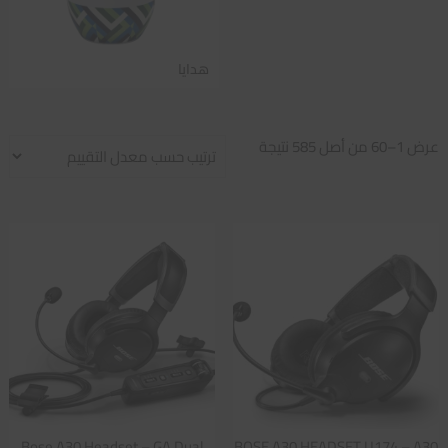
هدايا
تم
عرض 1–60 من أصل 585 نتيجة
الفرز
حسب
متوسط
التقييم
Bose A30 Headset – GA Dual
BOSE A30 HEADSET U174 – A30