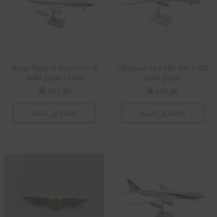
Royal Flight of Oman 747-8
Shaheen Air A330-300 1:200 |
نموذج طائرة
1:200 | نموذج طائرة
291,30
260,86
⃁
⃁
إضافة إلى السلة
إضافة إلى السلة