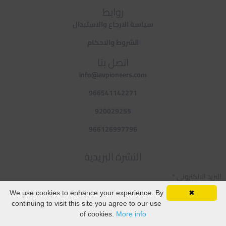
روابط
سياسة الارجاع والاستبدال
الشروط والاحكام
اتصل بنا
info@avpioneers.com
966541142271
920029255
966126997796
النشرة البريدية
البريد الالكتروني *
We use cookies to enhance your experience. By
✖
WhatsApp
continuing to visit this site you agree to our use
AR
of cookies.
More info