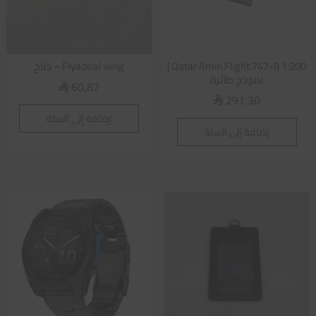
Qatar Amiri Flight 747-8 1:200 |
Flyadeal wing – جناح
نموذج طائرة
60,87
⃁
291,30
⃁
إضافة إلى السلة
إضافة إلى السلة