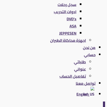
سجل رحلات
ادوات التدريب
DVD’s
ASA
JEPPESEN
اجهزة محاكاة الطيران
من نحن
حسابي
طلباتي
عنواني
تفاصيل الحساب
تواصل معنا
English
0