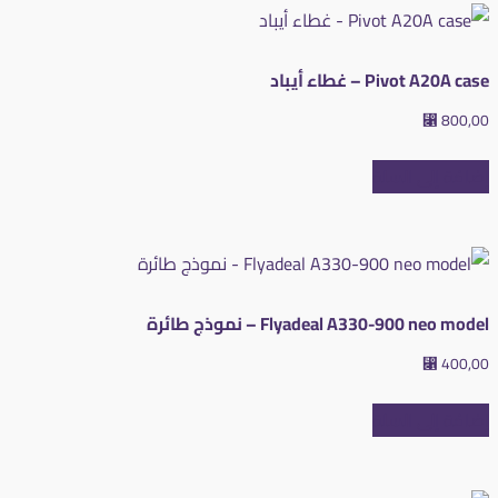
Pivot A20A case – غطاء أيباد
⃁
800,00
إضافة إلى السلة
Flyadeal A330-900 neo model – نموذج طائرة
⃁
400,00
إضافة إلى السلة