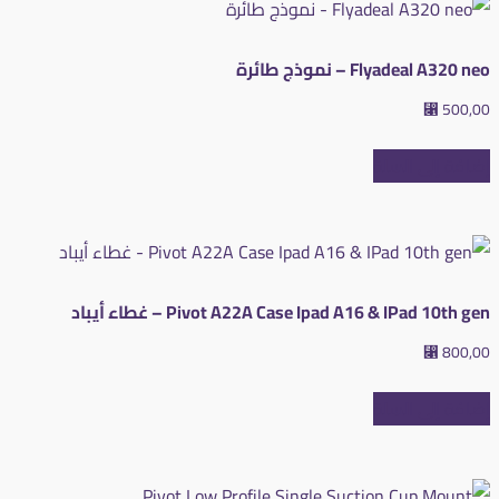
Flyadeal A320 neo – نموذج طائرة
⃁
500,00
إضافة إلى السلة
Pivot A22A Case Ipad A16 & IPad 10th gen – غطاء أيباد
⃁
800,00
إضافة إلى السلة