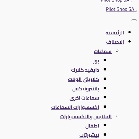
. Pilot Shop SA
الرئيسية
الاصناف
سماعات
بوز
دايفيد كلارك
كلاريتي الوفت
بلانترونيكس
سماعات اخرى
اكسسوارات السماعات
الملابس والاكسسوارات
اطفال
تيشيرتات