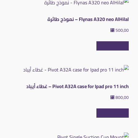
Flynas A320 neo AlHilal – نموذج طائرة
⃁
500,00
إضافة إلى السلة
Pivot A32A case for Ipad pro 11 inch – غطاء أيباد
⃁
800,00
إضافة إلى السلة