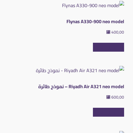
Flynas A330-900 neo model
⃁
400,00
إضافة إلى السلة
Riyadh Air A321 neo model – نموذج طائرة
⃁
600,00
إضافة إلى السلة