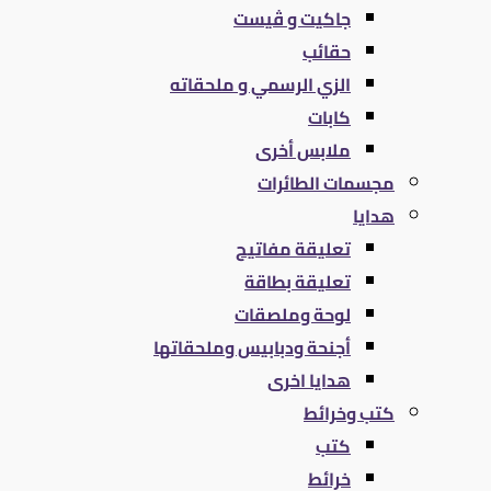
جاكيت و ڤيست
حقائب
الزي الرسمي و ملحقاته
كابات
ملابس أخرى
مجسمات الطائرات
هدايا
تعليقة مفاتيح
تعليقة بطاقة
لوحة وملصقات
أجنحة ودبابيس وملحقاتها
هدايا اخرى
كتب وخرائط
كتب
خرائط