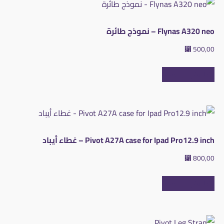
Flynas A320 neo – نموذج طائرة
⃁
500,00
إضافة إلى السلة
Pivot A27A case for Ipad Pro12.9 inch – غطاء أيباد
⃁
800,00
إضافة إلى السلة