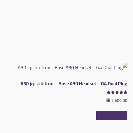
Bose A30 Headset – GA Dual Plug – سماعات بوز A30
تم التقييم
⃁
5.600,00
5.00
من 5
إضافة إلى السلة