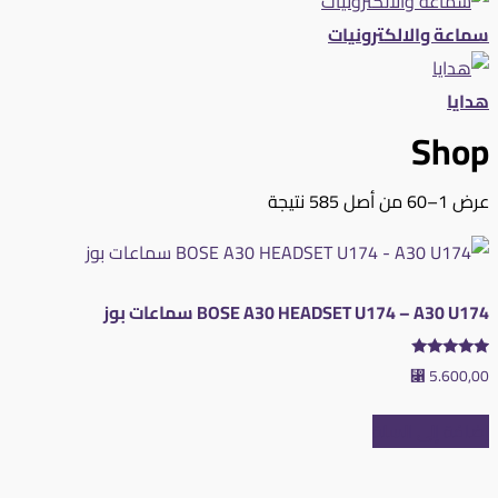
سماعة والالكترونيات
هدايا
Shop
تم
عرض 1–60 من أصل 585 نتيجة
الفرز
حسب
متوسط
BOSE A30 HEADSET U174 – A30 U174 سماعات بوز
التقييم
تم التقييم
⃁
5.600,00
5.00
من 5
إضافة إلى السلة