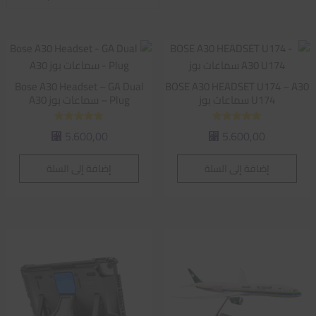
الفرز
حسب
متوسط
التقييم
Bose A30 Headset – GA Dual
BOSE A30 HEADSET U174 – A30
U174 سماعات بوز
Plug – سماعات بوز A30
تم التقييم
تم التقييم
5.600,00
5.600,00
⃁
⃁
5.00
5.00
من 5
من 5
إضافة إلى السلة
إضافة إلى السلة