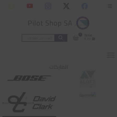
Ski
content
Topbar
t
Menu
conten
. Pilot Shop SA
0
Total
البحث
⃁ 0,00
عن:
الماركات