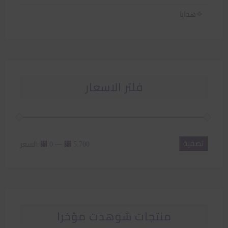
هدايا
فلتر الاسعار
تصفية
أدنى
أعلى
—
السعر:
⃁ 0
⃁ 5.700
سعر
سعر
منتجات شوهدت مؤخرا