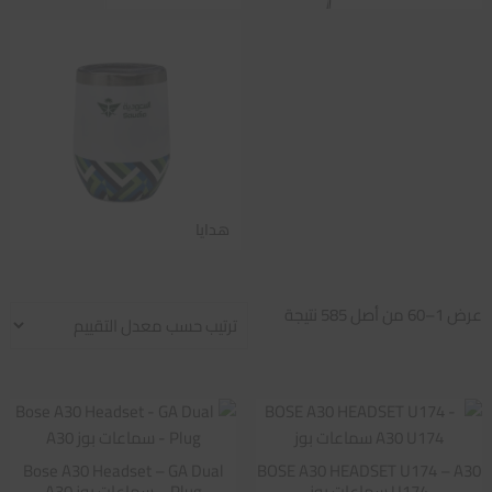
هدايا
تم
عرض 1–60 من أصل 585 نتيجة
الفرز
حسب
متوسط
التقييم
Bose A30 Headset – GA Dual
BOSE A30 HEADSET U174 – A30
U174 سماعات بوز
Plug – سماعات بوز A30