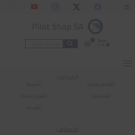
Ski
content
Topbar
t
Menu
conten
. Pilot Shop SA
0
Total
البحث
⃁ 0,00
عن:
الماركات
الاصناف