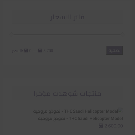
فلتر الاسعار
تصفية
أدنى
أعلى
—
السعر:
⃁ 0
⃁ 5.700
سعر
سعر
منتجات شوهدت مؤخرا
THC Saudi Helicopter Model - نموذج مروحية
2.600,00
⃁