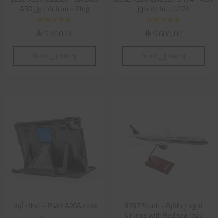
U174 سماعات بوز
Plug – سماعات بوز A30
تم التقييم
تم التقييم
5.600,00
5.600,00
⃁
⃁
5.00
5.00
من 5
من 5
إضافة إلى السلة
إضافة إلى السلة
نموذج طائرة – B787 Saudi
Pivot A20A case – غطاء أيباد
Airlines with Red sea logo