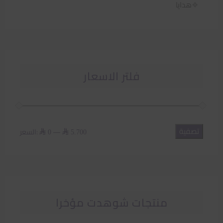
هدايا
فلتر الاسعار
تصفية
أدنى
أعلى
—
السعر:
⃁ 0
⃁ 5.700
سعر
سعر
منتجات شوهدت مؤخرا