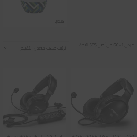
هدايا
تم
عرض 1–60 من أصل 585 نتيجة
الفرز
حسب
متوسط
التقييم
Bose A30 Headset – GA Dual
BOSE A30 HEADSET U174 – A30