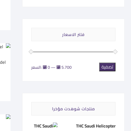
فلتر الاسعار
تصفية
أدنى
أعلى
⃁ 5.700
—
⃁ 0
السعر:
سعر
سعر
منتجات شوهدت مؤخرا
THC Saudi Helicopter
o