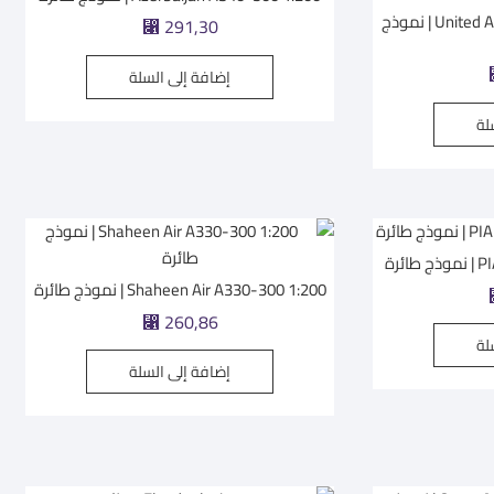
United Arab Emirates 747-8 1:200 | نموذج
⃁
291,30
إضافة إلى السلة
لة
ئرة
Shaheen Air A330-300 1:200 | نموذج طائرة
⃁
260,86
لة
إضافة إلى السلة