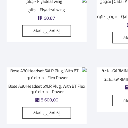
Flyadeal wing – جناح
طائرة
⃁
60,87
إضافة إلى السلة
لة
GA ساعة
Bose A30 Headset 5XLR Plug, With BT Flex
Power – سماعة بوز
⃁
5.600,00
لة
إضافة إلى السلة