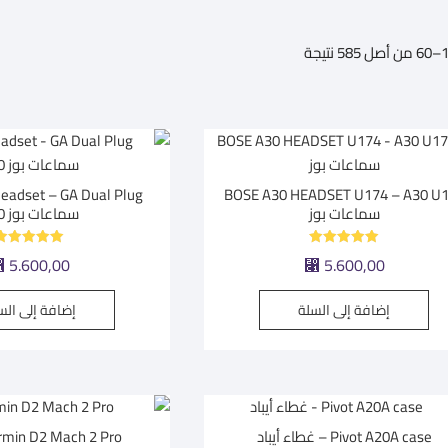
تم
الفرز
حسب
متوسط
التقييم
BOSE A30 HEADSET U174 – A30 U
سماعات بوز
سماعات بوز A30
تم التقييم
تم التقييم
⃁
5.600,00
⃁
5.600,00
5.00
5.00
من 5
من 5
إضافة إلى السلة
إضافة إلى الس
Pivot A20A case – غطاء أيباد
Garmin D2 Mach 2 Pro | س