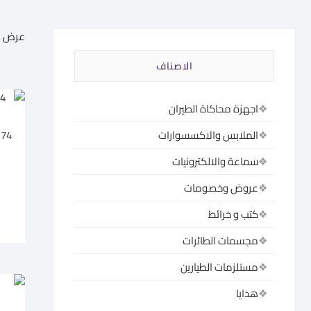
عرض 1–60 من أصل 585 نتيجة
الاصناف
اجهزة محاكاة الطيران
174
الملابس والاكسسوارات
سماعة والالكترونيات
عروض وخصومات
كتب و خرائط
مجسمات الطائرات
مستلزمات الطيارين
هدايا