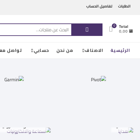
Ski
content
الطلبات
تفاصيل الحساب
t
conten
البحث
0
Total
⃁ 0,00
عن:
الرئيسية
الاصناف
من نحن
حسابي
تواصل معن
هدايا
سماعة والالكترونيا