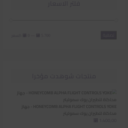
فلتر الاسعار
تصفية
أدنى
أعلى
—
السعر:
⃁ 0
⃁ 5.700
سعر
سعر
منتجات شوهدت مؤخرا
HONEYCOMB ALPHA FLIGHT CONTROLS YOKE - جهاز
محاكاة للطيران يوك سموليتر
1.400,00
⃁