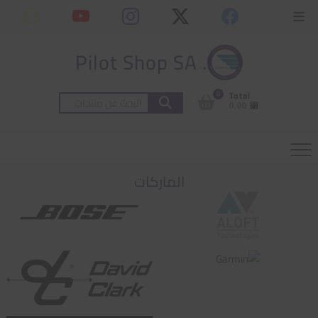
Ski
content
Topbar
t
Menu
conten
. Pilot Shop SA
0
Total
البحث
⃁ 0,00
عن:
الماركات