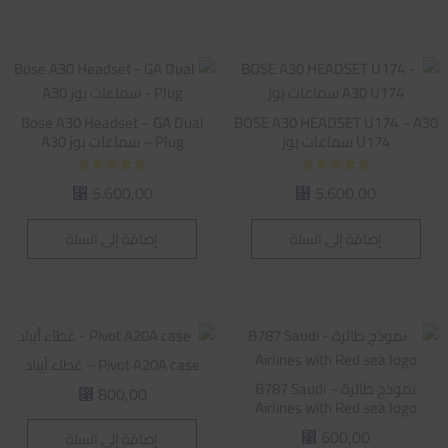
الفرز
حسب
متوسط
التقييم
Bose A30 Headset – GA Dual
BOSE A30 HEADSET U174 – A30
U174 سماعات بوز
Plug – سماعات بوز A30
تم التقييم
تم التقييم
5.600,00
5.600,00
⃁
⃁
5.00
5.00
من 5
من 5
إضافة إلى السلة
إضافة إلى السلة
Pivot A20A case – غطاء أيباد
نموذج طائرة – B787 Saudi
800,00
⃁
Airlines with Red sea logo
600,00
إضافة إلى السلة
⃁