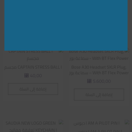
حامل بطاقة
ساعة
5.500,00
50,00
⃁
⃁
إضافة إلى السلة
إضافة إلى السلة
Bose A30 Headset 5XLR Plug,
CAPTAIN STRESS BALL l مجسم
With BT Flex Power – سماعة بوز
40,00
⃁
5.600,00
⃁
إضافة إلى السلة
إضافة إلى السلة
I AM A PILOT PIN l دبوس