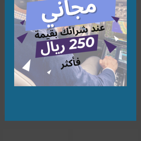
Azerbaijan A340-500 1:200 |
United Arab Emirates 747-8
1:200 | نموذج طائرة
نموذج طائرة
291,30
278,26
⃁
⃁
إضافة إلى السلة
إضافة إلى السلة