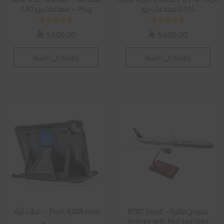
U174 سماعات بوز
Plug – سماعات بوز A30
تم التقييم
تم التقييم
5.600,00
5.600,00
⃁
⃁
5.00
5.00
من 5
من 5
إضافة إلى السلة
إضافة إلى السلة
نموذج طائرة – B787 Saudi
Pivot A20A case – غطاء أيباد
Airlines with Red sea logo