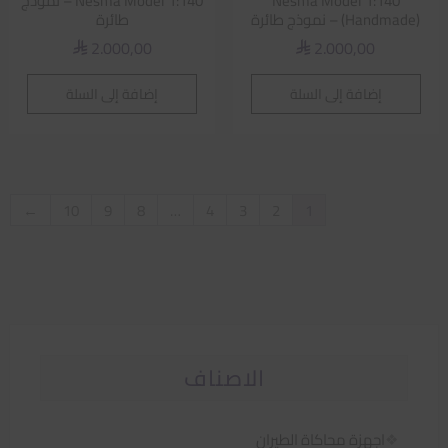
Nesma Model 1:140
Nesma Model 1:140 – نموذج
(Handmade) – نموذج طائرة
طائرة
2.000,00
2.000,00
⃁
⃁
إضافة إلى السلة
إضافة إلى السلة
←
10
9
8
…
4
3
2
1
الاصناف
اجهزة محاكاة الطيران