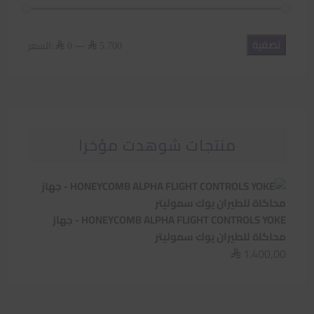
تصفية
أدنى
أعلى
—
السعر:
⃁ 0
⃁ 5.700
سعر
سعر
منتجات شوهدت مؤخرا
HONEYCOMB ALPHA FLIGHT CONTROLS YOKE - جهاز
محاكاة للطيران يوك سموليتر
1.400,00
⃁