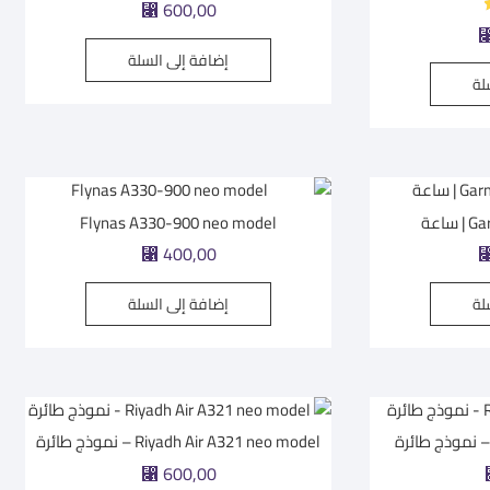
600,00
⃁
إضافة إلى السلة
لة
اعة
Flynas A330-900 neo model
400,00
⃁
لة
إضافة إلى السلة
Riyadh Air A321 neo model – نموذج طائرة
600,00
⃁