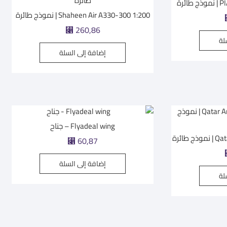
ئرة
Shaheen Air A330-300 1:200 | نموذج طائرة
260,86
⃁
لة
إضافة إلى السلة
Flyadeal wing – جناح
طائرة
60,87
⃁
إضافة إلى السلة
لة