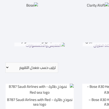
اكاة الطيران
الملابس والاكسسوارات
Bose A30 Headset – GA Dual Plug –
نموذج طائرة – B787 Saudi Airlines with Red
sea logo