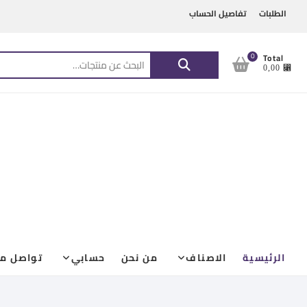
Ski
content
الطلبات
تفاصيل الحساب
t
conten
البحث
0
Total
⃁ 0,00
عن:
الرئيسية
الاصناف
من نحن
حسابي
تواصل مع