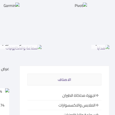
هدايا
سماعة والالكترونيا
عرض 1–60 من أصل 585 نتيجة
الاصناف
اجهزة محاكاة الطيران
174
الملابس والاكسسوارات
سماعة والالكترونيات