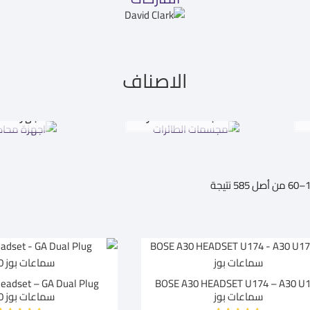
الاصناف
ت
مجسمات الطائرات
اجهزة مح
تم
الفرز
حسب
متوسط
التقييم
BOSE A30 HEADSET U174 – A30 U
سماعات بوز
سماعات بوز A30