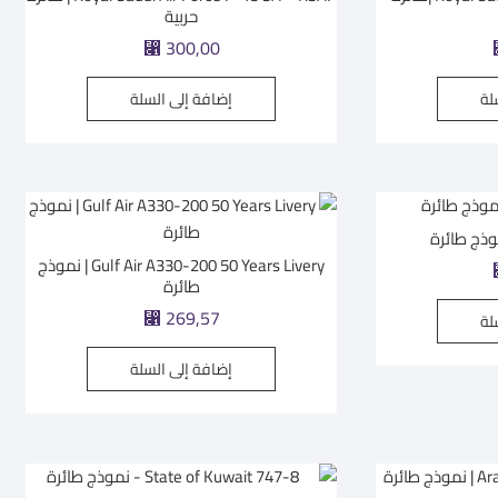
حربية
300,00
⃁
لة
إضافة إلى السلة
Gulf Air A330-200 50 Years Livery | نموذج
طائرة
269,57
لة
⃁
إضافة إلى السلة