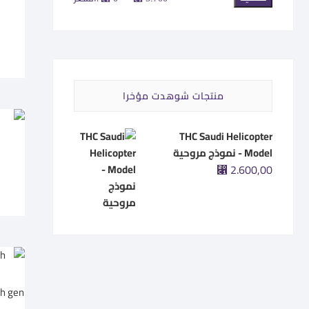
سعر
سعر
منتجات شوهدت مؤخرا
THC Saudi Helicopter
o
Model - نموذج مروحية
2.600,00
⃁