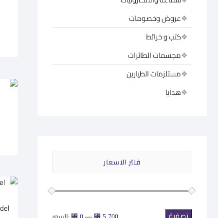
عروض وخصومات
كتب و خرائط
مجسمات الطائرات
مستلزمات الطيارين
هدايا
فلتر الاسعار
تصفية
أدنى
أعلى
—
السعر:
⃁ 0
⃁ 5.700