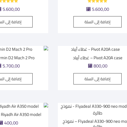
تم التقييم
تم التقييم
5.600,00
5.600,00
⃁
⃁
5.00
5.00
من 5
من 5
إضافة إلى السلة
إضافة إلى الس
Pivot A20A case – غطاء أيباد
Garmin D2 Mach 2 Pro | س
5.700,00
800,00
⃁
⃁
إضافة إلى السلة
إضافة إلى الس
Riyadh Air A350 model – نموذج طائرة
Flyadeal A330-900 neo model – نموذج
400,00
⃁
طائرة