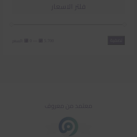
فلتر الاسعار
تصفية
أدنى
أعلى
—
السعر:
⃁ 0
⃁ 5.700
سعر
سعر
معتمد من معروف