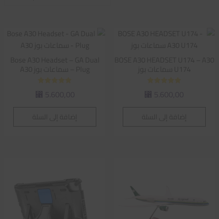
الفرز
حسب
متوسط
التقييم
Bose A30 Headset – GA Dual
BOSE A30 HEADSET U174 – A30
U174 سماعات بوز
Plug – سماعات بوز A30
تم التقييم
تم التقييم
5.600,00
5.600,00
⃁
⃁
5.00
5.00
من 5
من 5
إضافة إلى السلة
إضافة إلى السلة