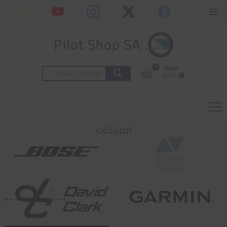
Ski
content
Topbar
t
Menu
conten
. Pilot Shop SA
0
Total
البحث
⃁ 0,00
عن:
الماركات