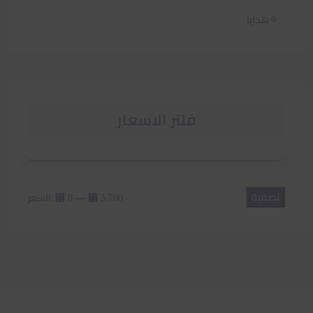
هدايا
فلتر الاسعار
تصفية
أدنى
أعلى
—
السعر:
⃁ 0
⃁ 5.700
سعر
سعر