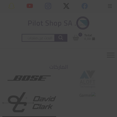
Ski
content
Topbar
t
Menu
conten
. Pilot Shop SA
0
Total
البحث
⃁ 0,00
عن:
الماركات