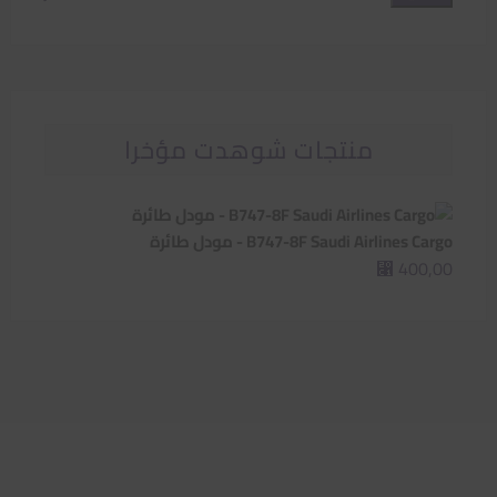
سعر
سعر
منتجات شوهدت مؤخرا
B747-8F Saudi Airlines Cargo - مودل طائرة
400,00
⃁