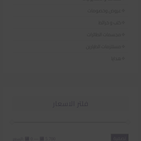
عروض وخصومات
كتب و خرائط
مجسمات الطائرات
مستلزمات الطيارين
هدايا
فلتر الاسعار
تصفية
أدنى
أعلى
—
السعر:
⃁ 0
⃁ 5.700