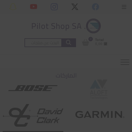
Ski
content
Topbar
t
Menu
conten
. Pilot Shop SA
0
Total
البحث
⃁ 0,00
عن:
الماركات