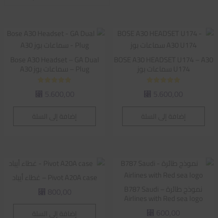
الفرز
حسب
متوسط
التقييم
Bose A30 Headset – GA Dual
BOSE A30 HEADSET U174 – A30
U174 سماعات بوز
Plug – سماعات بوز A30
تم التقييم
تم التقييم
5.600,00
5.600,00
⃁
⃁
5.00
5.00
من 5
من 5
إضافة إلى السلة
إضافة إلى السلة
Pivot A20A case – غطاء أيباد
نموذج طائرة – B787 Saudi
800,00
⃁
Airlines with Red sea logo
600,00
إضافة إلى السلة
⃁