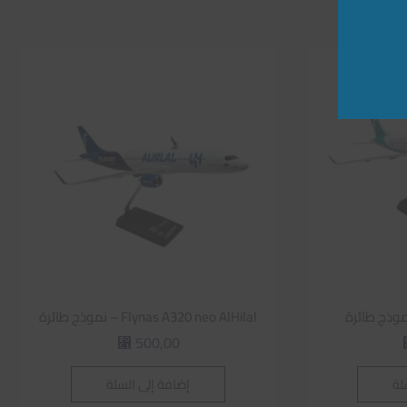
Flynas A320 neo AlHilal – نموذج طائرة
500,00
⃁
لة
إضافة إلى السلة