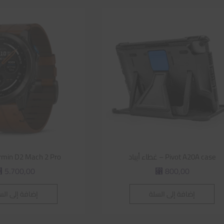
Pivot A20A case – غطاء أيباد
Garmin D2 Mach 2 Pro | س
5.700,00
800,00
⃁
⃁
إضافة إلى السلة
إضافة إلى الس