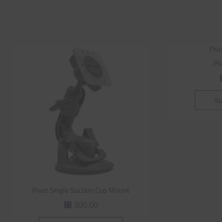
Pi
لة
Pivot Single Suction Cup Mount
300,00
⃁