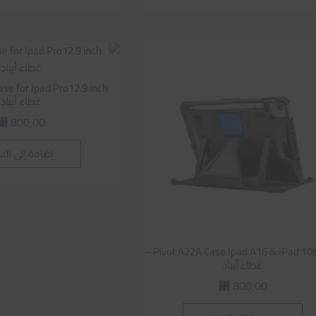
غطاء أيباد
800,00
⃁
إضافة إلى الس
Pivot A22A Case Ipad A16 & IPad 10th gen –
غطاء أيباد
800,00
⃁