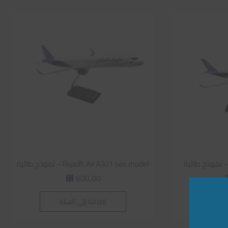
Riyadh Air A321 neo model – نموذج طائرة
600,00
⃁
لة
إضافة إلى السلة