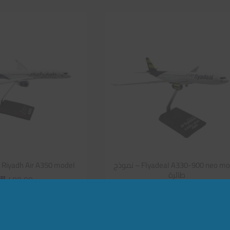
Flyadeal A330-900 neo model – نموذج
Riyadh Air A350 model – نموذج طائرة
طائرة
400,00
⃁
400,00
⃁
إضافة إلى الس
إضافة إلى السلة