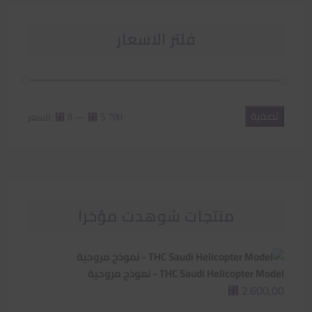
فلتر الاسعار
تصفية
أدنى
أعلى
—
السعر:
⃁ 0
⃁ 5.700
سعر
سعر
منتجات شوهدت مؤخرا
THC Saudi Helicopter Model - نموذج مروحية
2.600,00
⃁