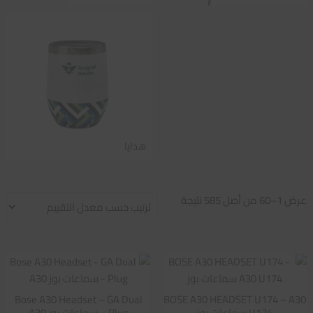
هدايا
تم
عرض 1–60 من أصل 585 نتيجة
الفرز
حسب
متوسط
التقييم
Bose A30 Headset – GA Dual
BOSE A30 HEADSET U174 – A30
U174 سماعات بوز
Plug – سماعات بوز A30