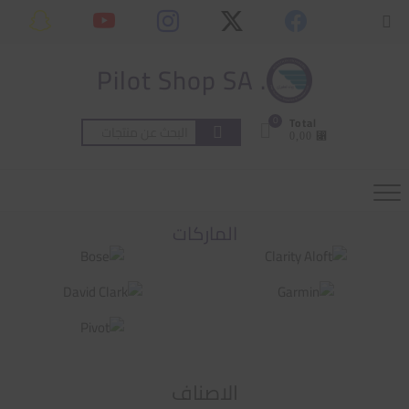
Ski
content
Topbar
t
Menu
conten
. Pilot Shop SA
0
Total
البحث
⃁ 0,00
عن:
الماركات
الاصناف