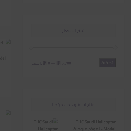
فلتر الاسعار
تصفية
أدنى
أعلى
—
السعر:
⃁ 0
⃁ 5.700
سعر
سعر
منتجات شوهدت مؤخرا
THC Saudi Helicopter
o
Model - نموذج مروحية