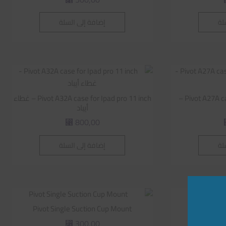
لة
إضافة إلى السلة
Pivot A27A case for Ipad Pro12.9 inch –
Pivot A32A case for Ipad pro 11 inch – غطاء
أيباد
800,00
⃁
لة
إضافة إلى السلة
Pivot Single Suction Cup Mount
Pi
300,00
⃁