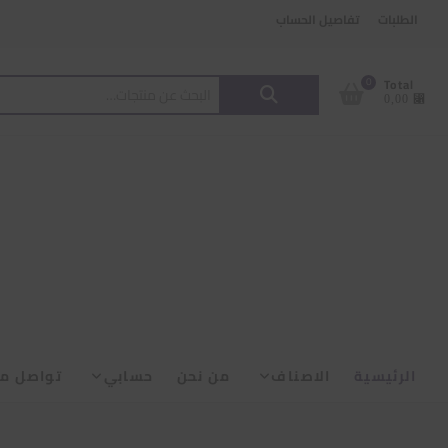
Ski
content
الطلبات
تفاصيل الحساب
t
conten
البحث
0
Total
⃁ 0,00
عن:
الرئيسية
الاصناف
من نحن
حسابي
تواصل مع