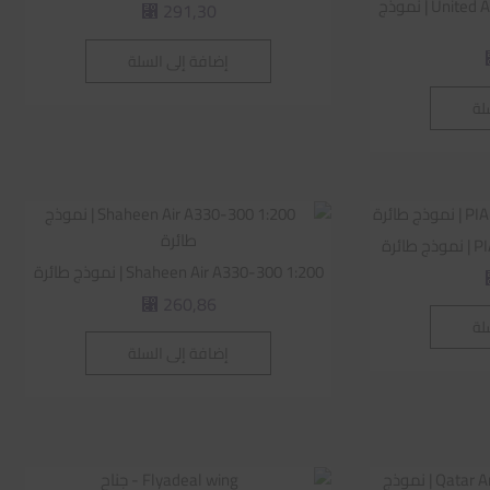
United Arab Emirates 747-8 1:200 | نموذج
291,30
⃁
إضافة إلى السلة
لة
ئرة
Shaheen Air A330-300 1:200 | نموذج طائرة
260,86
⃁
لة
إضافة إلى السلة