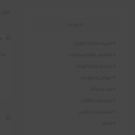
عرض 1–60 من أصل 585 نتيجة
الاصناف
اجهزة محاكاة الطيران
174
الملابس والاكسسوارات
سماعة والالكترونيات
عروض وخصومات
كتب و خرائط
مجسمات الطائرات
مستلزمات الطيارين
هدايا