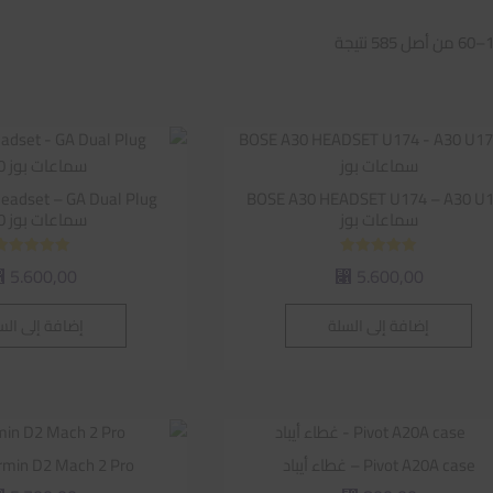
تم
الفرز
حسب
متوسط
التقييم
BOSE A30 HEADSET U174 – A30 U
سماعات بوز
سماعات بوز A30
تم التقييم
تم التقييم
5.600,00
5.600,00
⃁
⃁
5.00
5.00
من 5
من 5
إضافة إلى السلة
إضافة إلى الس
Pivot A20A case – غطاء أيباد
Garmin D2 Mach 2 Pro | س