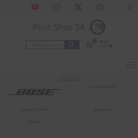
Ski
content
Topbar
t
Menu
conten
. Pilot Shop SA
0
Total
البحث
⃁ 0,00
عن:
الماركات