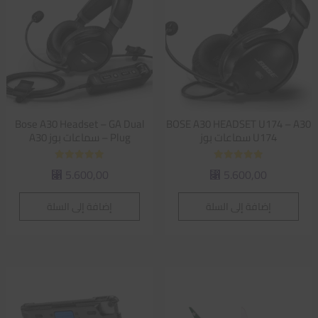
Bose A30 Headset – GA Dual
BOSE A30 HEADSET U174 – A30
U174 سماعات بوز
Plug – سماعات بوز A30
تم التقييم
تم التقييم
5.600,00
5.600,00
⃁
⃁
5.00
5.00
من 5
من 5
إضافة إلى السلة
إضافة إلى السلة