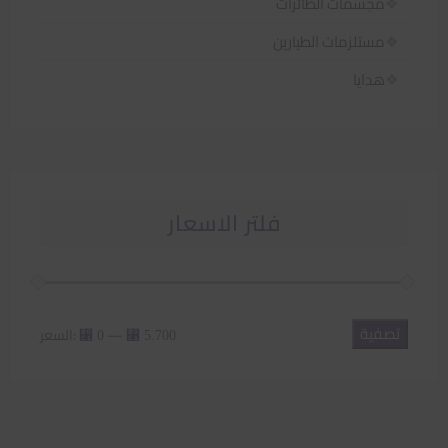
مجسمات الطائرات
مستلزمات الطيارين
هدايا
فلتر الاسعار
تصفية
أدنى
أعلى
—
السعر:
⃁ 0
⃁ 5.700
سعر
سعر