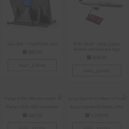
نموذج طائرة – B787 Saudi
Pivot A20A case – غطاء أيباد
Airlines with Red sea logo
800,00
⃁
600,00
⃁
إضافة إلى السلة
إضافة إلى السلة
Garmin D2 Mach 2 Pro | ساعة
Flynas A330-900 neo model
400,00
5.700,00
⃁
⃁
إضافة إلى السلة
إضافة إلى السلة