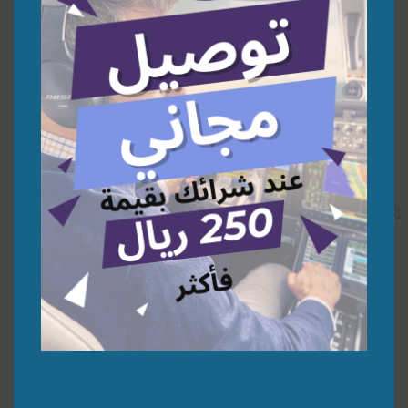
Azerbaijan A340-500 1:200 |
United Arab Emirates 747-8
1:200 | نموذج طائرة
نموذج طائرة
291,30
278,26
⃁
⃁
إضافة إلى السلة
إضافة إلى السلة
PIA 777-200ER Retro 1:200 |
Morocco Government 747-8
1:200 | نموذج طائرة
نموذج طائرة
278,26
278,26
⃁
⃁
إضافة إلى السلة
إضافة إلى السلة