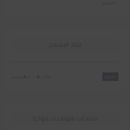
هدايا
فلتر الاسعار
تصفية
أدنى
أعلى
—
السعر:
⃁ 0
⃁ 5.700
سعر
سعر
منتجات شوهدت مؤخرا