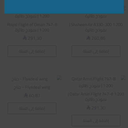
Royal Flight of Oman 747-8
Shaheen Air A330-300 1:200 |
نموذج طائرة
1:200 | نموذج طائرة
291,30
260,86
⃁
⃁
إضافة إلى السلة
إضافة إلى السلة
Flyadeal wing – جناح
Qatar Amiri Flight 747-8 1:200 |
60,87
⃁
نموذج طائرة
291,30
إضافة إلى السلة
⃁
إضافة إلى السلة