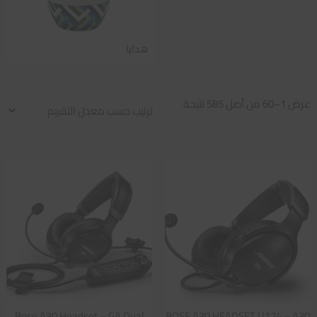
هدايا
تم
عرض 1–60 من أصل 585 نتيجة
الفرز
حسب
متوسط
التقييم
Bose A30 Headset – GA Dual
BOSE A30 HEADSET U174 – A30