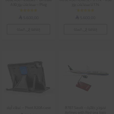
U174 سماعات بوز
Plug – سماعات بوز A30
تم التقييم
تم التقييم
5.600,00
5.600,00
⃁
⃁
5.00
5.00
من 5
من 5
إضافة إلى السلة
إضافة إلى السلة
نموذج طائرة – B787 Saudi
Pivot A20A case – غطاء أيباد
Airlines with Red sea logo