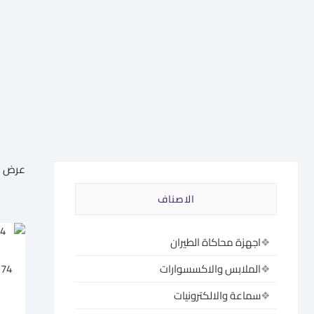
عرض 1–60 من أصل 585 نتيجة
الاصناف
اجهزة محاكاة الطيران
174
الملابس والاكسسوارات
سماعة والالكترونيات