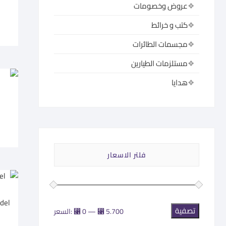
عروض وخصومات
كتب و خرائط
مجسمات الطائرات
مستلزمات الطيارين
هدايا
فلتر الاسعار
تصفية
أدنى
أعلى
⃁ 5.700
—
⃁ 0
السعر: