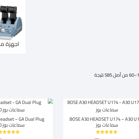
اجهزة مح
تم
الفرز
حسب
متوسط
التقييم
BOSE A30 HEADSET U174 – A30 U
سماعات بوز
سماعات بوز A30
تم التقييم
تم التقييم