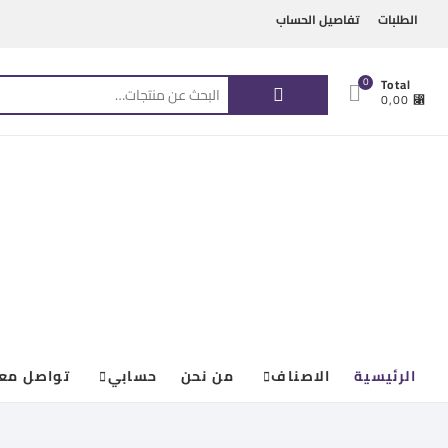
Ski
content
الطلبات
تفاصيل الحساب
t
conten
البحث
0
Total
⃁ 0,00
عن:
الرئيسية
الاصناف
من نحن
حسابي
تواصل معن