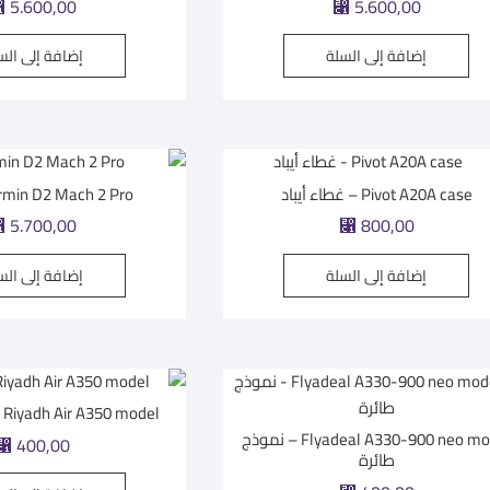
⃁
5.600,00
⃁
5.600,00
5.00
5.00
من 5
من 5
إضافة إلى السلة
إضافة إلى الس
Pivot A20A case – غطاء أيباد
Garmin D2 Mach 2 Pro | س
⃁
5.700,00
⃁
800,00
إضافة إلى السلة
إضافة إلى الس
Riyadh Air A350 model – نموذج طائرة
Flyadeal A330-900 neo model – نموذج
⃁
400,00
طائرة