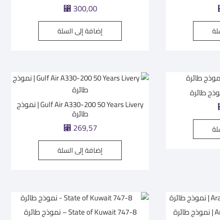
⃁
300,00
لة
إضافة إلى السلة
Gulf Air A330-200 50 Years Livery | نموذج
طائرة
⃁
269,57
لة
إضافة إلى السلة
رة
State of Kuwait 747-8 – نموذج طائرة