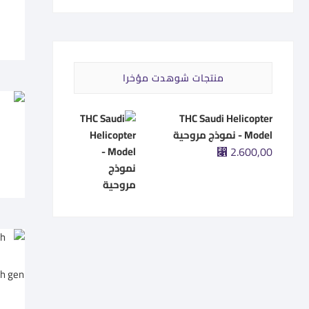
سعر
سعر
منتجات شوهدت مؤخرا
THC Saudi Helicopter
o
Model - نموذج مروحية
⃁
2.600,00