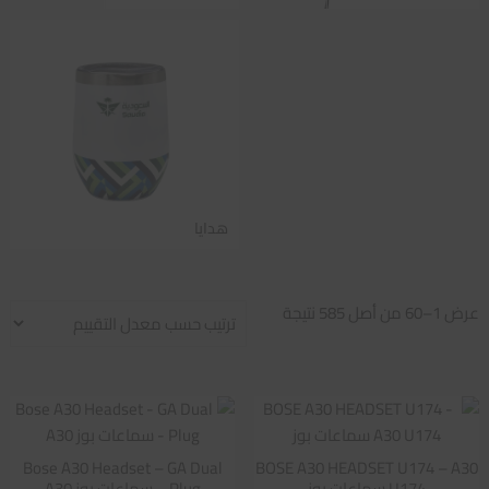
هدايا
تم
عرض 1–60 من أصل 585 نتيجة
الفرز
حسب
متوسط
التقييم
Bose A30 Headset – GA Dual
BOSE A30 HEADSET U174 – A30
U174 سماعات بوز
Plug – سماعات بوز A30