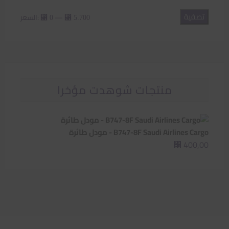
تصفية
أدنى
أعلى
—
السعر:
⃁ 0
⃁ 5.700
سعر
سعر
منتجات شوهدت مؤخرا
B747-8F Saudi Airlines Cargo - مودل طائرة
400,00
⃁