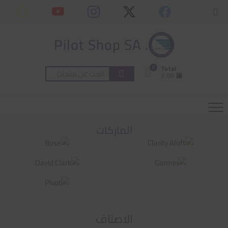
Ski
content
Topbar
t
Menu
conten
. Pilot Shop SA
0
Total
البحث
⃁ 0,00
عن:
الماركات
الاصناف