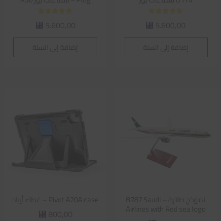
تم التقييم
تم التقييم
5.600,00
5.600,00
⃁
⃁
5.00
5.00
من 5
من 5
إضافة إلى السلة
إضافة إلى السلة
نموذج طائرة – B787 Saudi
Pivot A20A case – غطاء أيباد
Airlines with Red sea logo
800,00
⃁