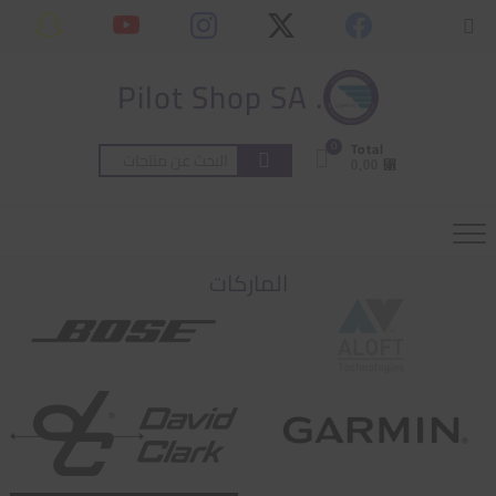
Ski
content
Topbar
t
Menu
conten
. Pilot Shop SA
0
Total
البحث
⃁ 0,00
عن:
الماركات