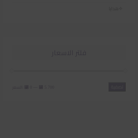
هدايا
فلتر الاسعار
تصفية
أدنى
أعلى
—
السعر:
⃁ 0
⃁ 5.700
سعر
سعر