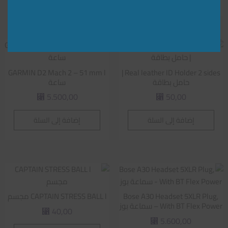
GARMIN D2 Mach 2 – 51 mm l
Real leather ID Holder 2 sides |
حامل بطاقة
ساعة
5.500,00
50,00
⃁
⃁
إضافة إلى السلة
إضافة إلى السلة
Bose A30 Headset 5XLR Plug,
CAPTAIN STRESS BALL l مجسم
With BT Flex Power – سماعة بوز
40,00
⃁
5.600,00
⃁