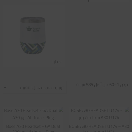
هدايا
تم
عرض 1–60 من أصل 585 نتيجة
الفرز
حسب
متوسط
التقييم
Bose A30 Headset – GA Dual
BOSE A30 HEADSET U174 – A30
U174 سماعات بوز
Plug – سماعات بوز A30