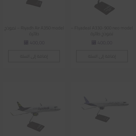
Flyadeal A330-900 neo model –
Riyadh Air A350 model – نموذج
نموذج طائرة
طائرة
400,00
400,00
⃁
⃁
إضافة إلى السلة
إضافة إلى السلة