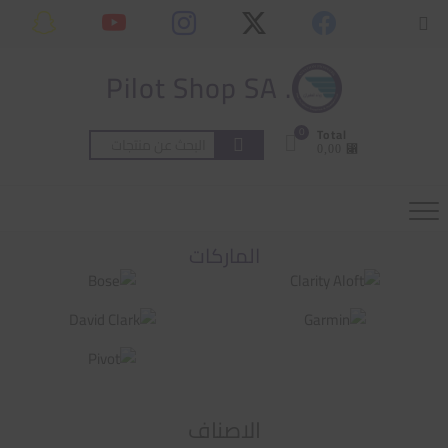
Ski
content
Topbar
t
Menu
conten
. Pilot Shop SA
0
Total
البحث
⃁ 0,00
عن:
الماركات
الاصناف