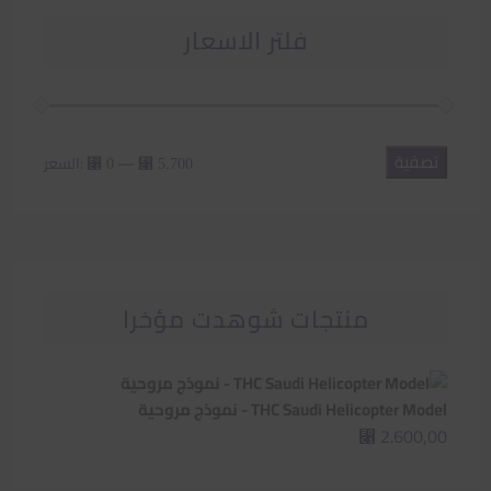
فلتر الاسعار
تصفية
أدنى
أعلى
—
السعر:
⃁ 0
⃁ 5.700
سعر
سعر
منتجات شوهدت مؤخرا
THC Saudi Helicopter Model - نموذج مروحية
2.600,00
⃁