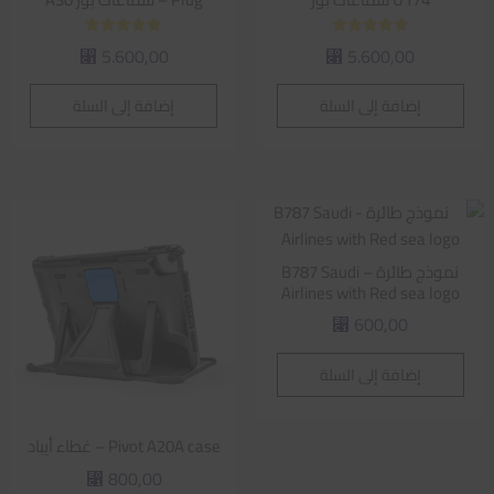
تم التقييم
تم التقييم
5.600,00
5.600,00
⃁
⃁
5.00
5.00
من 5
من 5
إضافة إلى السلة
إضافة إلى السلة
نموذج طائرة – B787 Saudi
Airlines with Red sea logo
600,00
⃁
إضافة إلى السلة
Pivot A20A case – غطاء أيباد
800,00
⃁