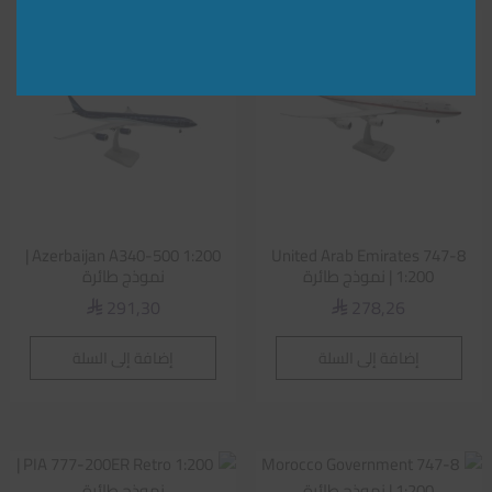
Azerbaijan A340-500 1:200 |
United Arab Emirates 747-8
1:200 | نموذج طائرة
نموذج طائرة
291,30
278,26
⃁
⃁
إضافة إلى السلة
إضافة إلى السلة