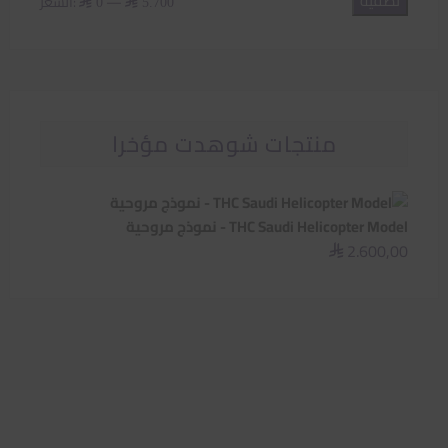
تصفية
أدنى
أعلى
—
السعر:
⃁ 0
⃁ 5.700
سعر
سعر
منتجات شوهدت مؤخرا
THC Saudi Helicopter Model - نموذج مروحية
2.600,00
⃁