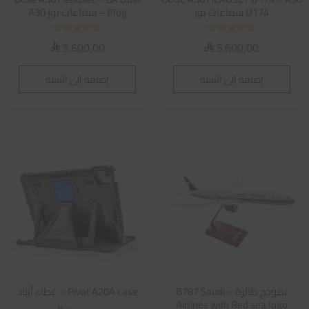
U174 سماعات بوز
Plug – سماعات بوز A30
تم التقييم
تم التقييم
5.600,00
5.600,00
⃁
⃁
5.00
5.00
من 5
من 5
إضافة إلى السلة
إضافة إلى السلة
نموذج طائرة – B787 Saudi
Pivot A20A case – غطاء أيباد
Airlines with Red sea logo