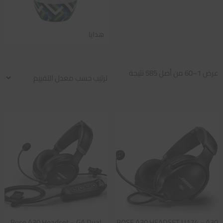
هدايا
تم
عرض 1–60 من أصل 585 نتيجة
الفرز
حسب
متوسط
التقييم
Bose A30 Headset – GA Dual
BOSE A30 HEADSET U174 – A30