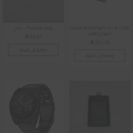
Qatar Amiri Flight 747-8 1:200 |
Flyadeal wing – جناح
نموذج طائرة
60,87
⃁
291,30
⃁
إضافة إلى السلة
إضافة إلى السلة