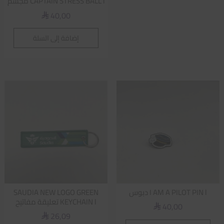
CAPTAIN STRESS BALL l مجسم
40,00
⃁
إضافة إلى السلة
I AM A PILOT PIN l دبوس
SAUDIA NEW LOGO GREEN
KEYCHAIN l تعليقة مفاتيح
40,00
⃁
26,09
⃁