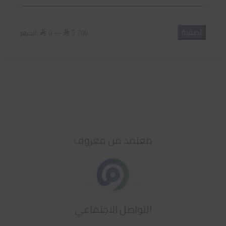
تصفية
أدنى
أعلى
—
السعر:
⃁ 0
⃁ 5.700
سعر
سعر
معتمد من معروف
التواصل الاجتماعي