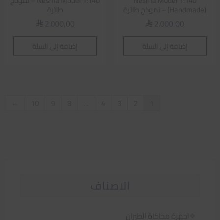
Nesma Model 1:140
Nesma Model 1:140 – نموذج
(Handmade) – نموذج طائرة
طائرة
2.000,00
2.000,00
⃁
⃁
إضافة إلى السلة
إضافة إلى السلة
←
10
9
8
…
4
3
2
1
الاصناف
اجهزة محاكاة الطيران