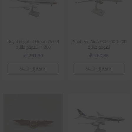
Royal Flight of Oman 747-8
Shaheen Air A330-300 1:200 |
نموذج طائرة
1:200 | نموذج طائرة
291,30
260,86
⃁
⃁
إضافة إلى السلة
إضافة إلى السلة