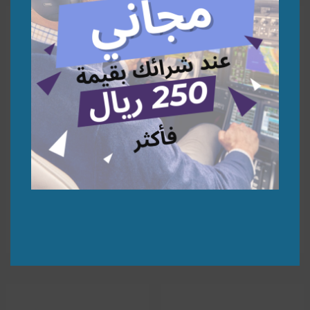
Azerbaijan A340-500 1:200 |
United Arab Emirates 747-8
1:200 | نموذج طائرة
نموذج طائرة
291,30
278,26
⃁
⃁
إضافة إلى السلة
إضافة إلى السلة