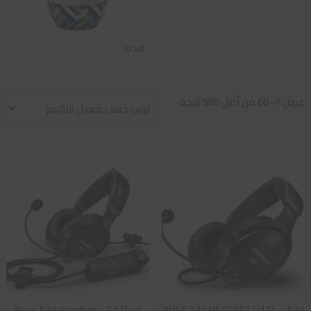
هدايا
تم
عرض 1–60 من أصل 585 نتيجة
الفرز
حسب
متوسط
التقييم
Bose A30 Headset – GA Dual
BOSE A30 HEADSET U174 – A30