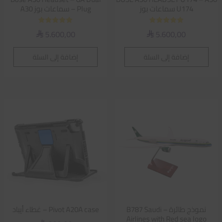
U174 سماعات بوز
Plug – سماعات بوز A30
تم التقييم
تم التقييم
5.600,00
5.600,00
⃁
⃁
5.00
5.00
من 5
من 5
إضافة إلى السلة
إضافة إلى السلة
نموذج طائرة – B787 Saudi
Pivot A20A case – غطاء أيباد
Airlines with Red sea logo