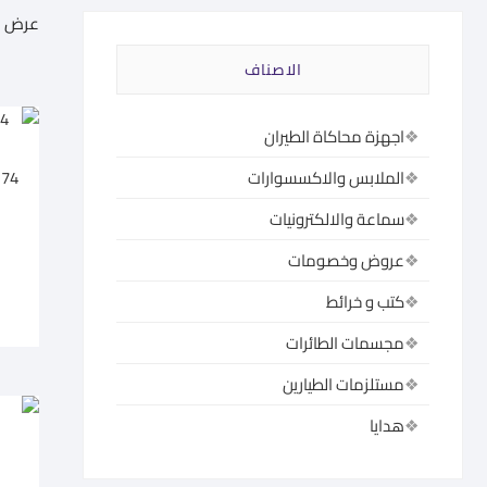
عرض 1–60 من أصل 585 نتيجة
الاصناف
اجهزة محاكاة الطيران
174
الملابس والاكسسوارات
سماعة والالكترونيات
عروض وخصومات
كتب و خرائط
مجسمات الطائرات
مستلزمات الطيارين
هدايا