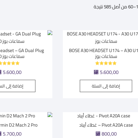
تم
الفرز
حسب
متوسط
التقييم
BOSE A30 HEADSET U174 – A30 U
سماعات بوز
سماعات بوز A30
تم التقييم
تم التقييم
⃁
5.600,00
⃁
5.600,00
5.00
5.00
من 5
من 5
إضافة إلى السلة
إضافة إلى الس
Pivot A20A case – غطاء أيباد
Garmin D2 Mach 2 Pro | س
⃁
5.700,00
⃁
800,00