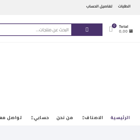
Ski
content
الطلبات
تفاصيل الحساب
t
conten
البحث
0
Total
⃁ 0,00
عن:
الرئيسية
الاصناف
من نحن
حسابي
تواصل معن