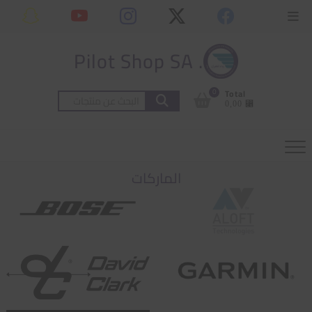
Ski
content
Topbar
t
Menu
conten
. Pilot Shop SA
0
Total
البحث
⃁ 0,00
عن:
الماركات