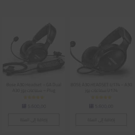
الفرز
حسب
متوسط
التقييم
Bose A30 Headset – GA Dual
BOSE A30 HEADSET U174 – A30
U174 سماعات بوز
Plug – سماعات بوز A30
تم التقييم
تم التقييم
5.600,00
5.600,00
⃁
⃁
5.00
5.00
من 5
من 5
إضافة إلى السلة
إضافة إلى السلة