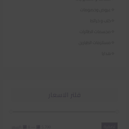
عروض وخصومات
كتب و خرائط
مجسمات الطائرات
مستلزمات الطيارين
هدايا
فلتر الاسعار
تصفية
أدنى
أعلى
—
السعر:
⃁ 0
⃁ 5.700