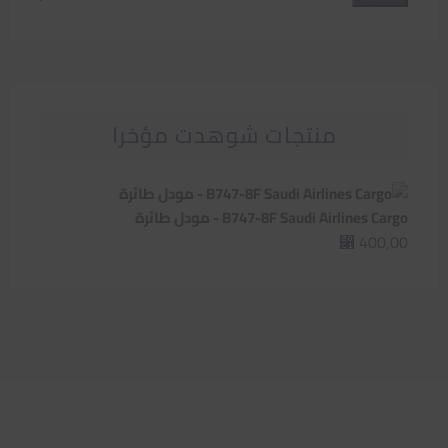
سعر
سعر
منتجات شوهدت مؤخرا
B747-8F Saudi Airlines Cargo - مودل طائرة
400,00
⃁