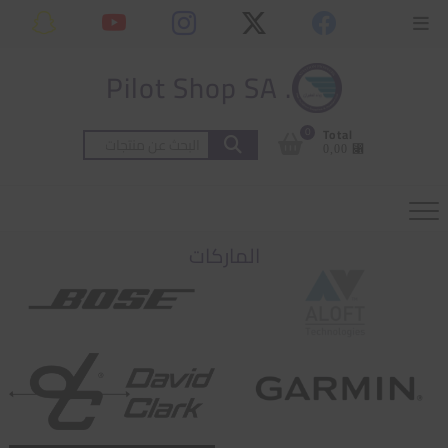
Ski
content
Topbar
t
Menu
conten
. Pilot Shop SA
0
Total
البحث
⃁ 0,00
عن:
الماركات