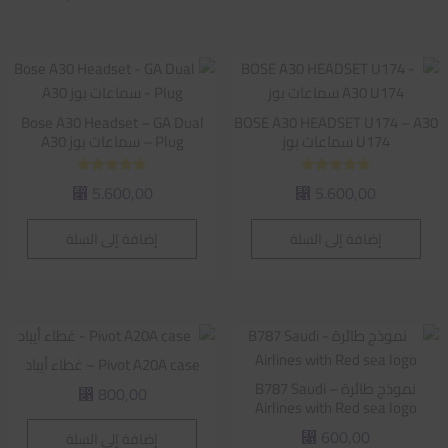
الفرز
حسب
متوسط
التقييم
Bose A30 Headset – GA Dual
BOSE A30 HEADSET U174 – A30
U174 سماعات بوز
Plug – سماعات بوز A30
تم التقييم
تم التقييم
5.600,00
5.600,00
⃁
⃁
5.00
5.00
من 5
من 5
إضافة إلى السلة
إضافة إلى السلة
Pivot A20A case – غطاء أيباد
نموذج طائرة – B787 Saudi
800,00
⃁
Airlines with Red sea logo
600,00
إضافة إلى السلة
⃁