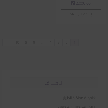
2.000,00
⃁
إضافة إلى السلة
←
10
9
8
…
4
3
2
1
الاصناف
اجهزة محاكاة الطيران
الملابس والاكسسوارات