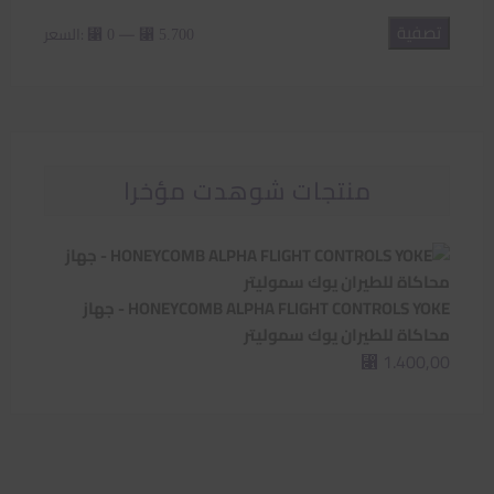
تصفية
أدنى
أعلى
—
السعر:
⃁ 0
⃁ 5.700
سعر
سعر
منتجات شوهدت مؤخرا
HONEYCOMB ALPHA FLIGHT CONTROLS YOKE - جهاز
محاكاة للطيران يوك سموليتر
1.400,00
⃁