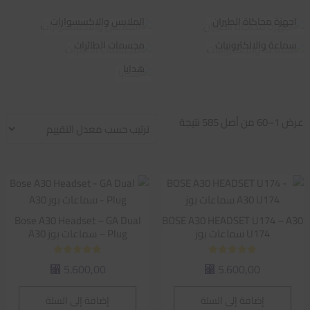
اجهزة محاكاة الطيران
الملابس والاكسسوارات
سماعة والالكترونيات
مجسمات الطائرات
هدايا
تم
عرض 1–60 من أصل 585 نتيجة
الفرز
حسب
متوسط
التقييم
Bose A30 Headset – GA Dual
BOSE A30 HEADSET U174 – A30
U174 سماعات بوز
Plug – سماعات بوز A30
تم التقييم
تم التقييم
5.600,00
5.600,00
⃁
⃁
5.00
5.00
من 5
من 5
إضافة إلى السلة
إضافة إلى السلة