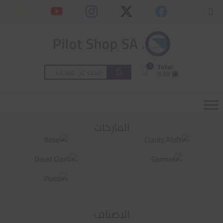
Ski
content
Topbar
t
Menu
conten
. Pilot Shop SA
0
Total
البحث
⃁ 0,00
عن:
الماركات
الاصناف