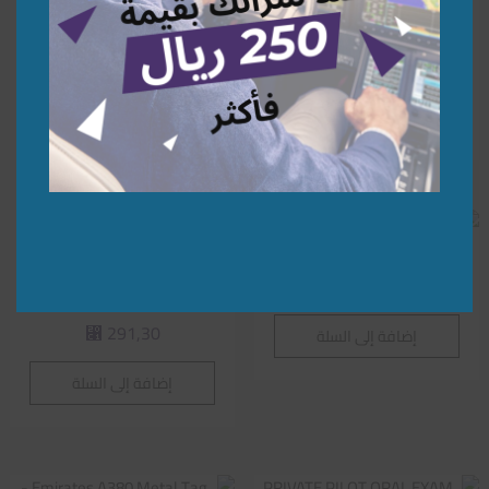
B747-8F Saudi Airlines Cargo –
THC Saudi Helicopter Model –
نموذج مروحية
مودل طائرة
400,00
2.600,00
⃁
⃁
إضافة إلى السلة
إضافة إلى السلة
B747-400 Saudi Airlines
B777-300 ER Saudi 75 y
260,00
⃁
anniversary
291,30
إضافة إلى السلة
⃁
إضافة إلى السلة