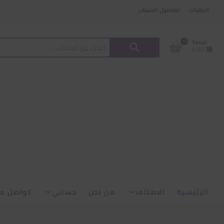
Ski
content
الطلبات
تفاصيل الحساب
t
conten
البحث
0
Total
⃁ 0,00
عن:
الرئيسية
الاصناف
من نحن
حسابي
تواصل مع