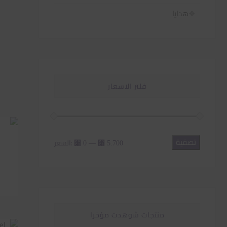
هدايا
فلتر الاسعار
تصفية
أدنى
أعلى
—
السعر:
⃁ 0
⃁ 5.700
سعر
سعر
منتجات شوهدت مؤخرا