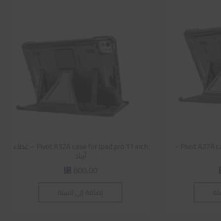
Pivot A27A case for Ipad Pro12.9 inch –
Pivot A32A case for Ipad pro 11 inch – غطاء
أيباد
800,00
⃁
لة
إضافة إلى السلة