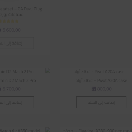
سماعات بوز A30
تم التقييم
5.600,00
⃁
5.00
من 5
إضافة إلى الس
Pivot A20A case – غطاء أيباد
Garmin D2 Mach 2 Pro | س
5.700,00
800,00
⃁
⃁
إضافة إلى السلة
إضافة إلى الس