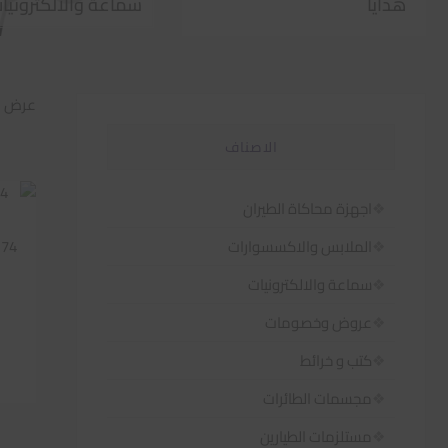
هدايا
سماعة والالكترونيا
عرض 1–60 من أصل 585 نتيجة
الاصناف
اجهزة محاكاة الطيران
174
الملابس والاكسسوارات
سماعة والالكترونيات
عروض وخصومات
كتب و خرائط
مجسمات الطائرات
مستلزمات الطيارين