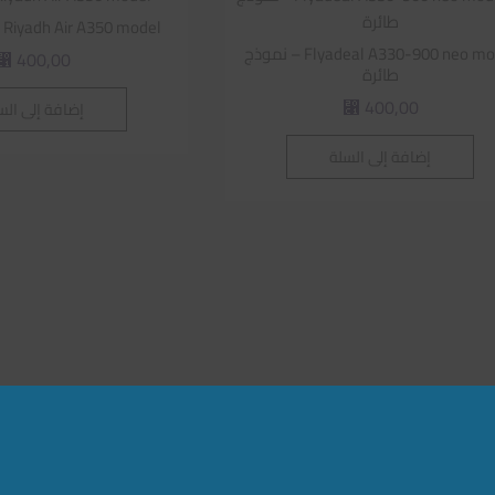
Riyadh Air A350 model – نموذج طائرة
Flyadeal A330-900 neo model – نموذج
400,00
⃁
طائرة
400,00
إضافة إلى الس
⃁
إضافة إلى السلة