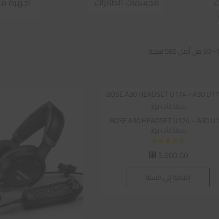
ت
مجسمات الطائرات
اجهزة مح
تم
الفرز
حسب
متوسط
التقييم
BOSE A30 HEADSET U174 – A30 U
سماعات بوز
تم التقييم
5.600,00
⃁
5.00
من 5
إضافة إلى السلة