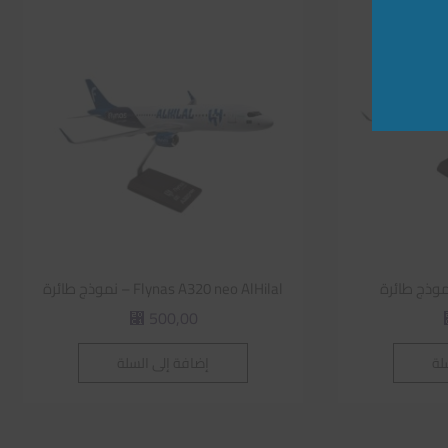
Flynas A320 neo AlHilal – نموذج طائرة
500,00
⃁
لة
إضافة إلى السلة