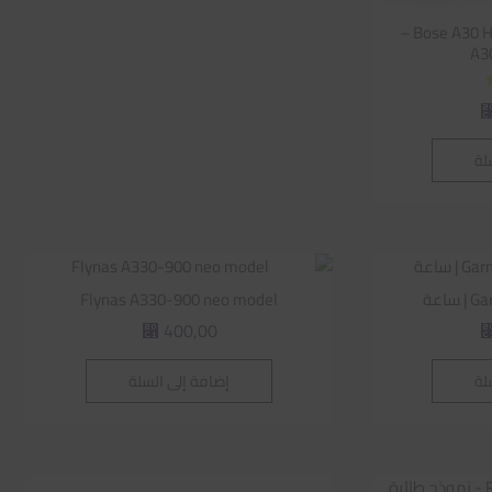
Bose A30 Headset – GA Dual Plug –
لة
اعة
Flynas A330-900 neo model
400,00
⃁
لة
إضافة إلى السلة