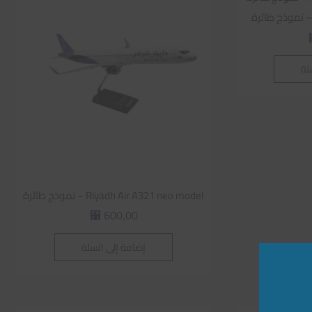
لة
Riyadh Air A321 neo model – نموذج طائرة
600,00
⃁
إضافة إلى السلة