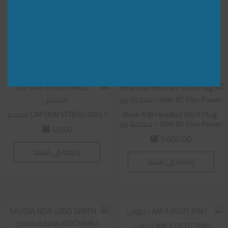
حامل بطاقة
ساعة
5.500,00
50,00
⃁
⃁
إضافة إلى السلة
إضافة إلى السلة
Bose A30 Headset 5XLR Plug,
CAPTAIN STRESS BALL l مجسم
With BT Flex Power – سماعة بوز
40,00
⃁
5.600,00
⃁
إضافة إلى السلة
إضافة إلى السلة
I AM A PILOT PIN l دبوس