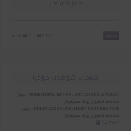
فلتر الاسعار
تصفية
أدنى
أعلى
—
السعر:
⃁ 0
⃁ 5.700
سعر
سعر
منتجات شوهدت مؤخرا
HONEYCOMB ALPHA FLIGHT CONTROLS YOKE - جهاز
محاكاة للطيران يوك سموليتر
1.400,00
⃁