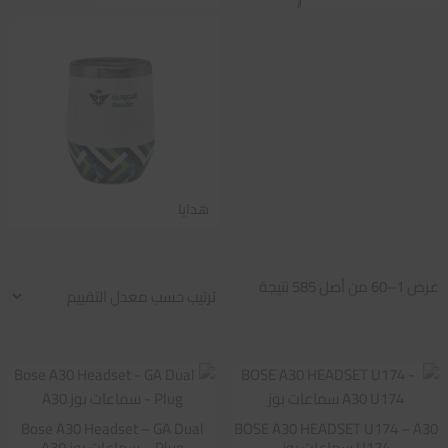
هدايا
تم
عرض 1–60 من أصل 585 نتيجة
الفرز
حسب
متوسط
التقييم
Bose A30 Headset – GA Dual
BOSE A30 HEADSET U174 – A30
U174 سماعات بوز
Plug – سماعات بوز A30