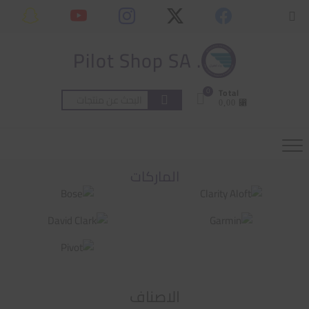
Ski
content
Topbar
t
Menu
conten
. Pilot Shop SA
0
Total
البحث
⃁ 0,00
عن:
الماركات
الاصناف