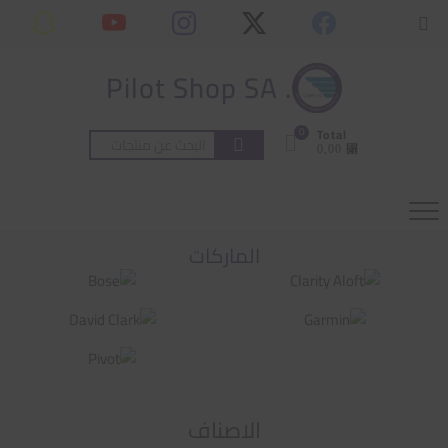
Ski
content
Topbar
t
Menu
conten
. Pilot Shop SA
0
Total
البحث
⃁ 0,00
عن:
الماركات
الاصناف