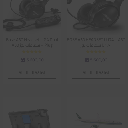
Bose A30 Headset – GA Dual
BOSE A30 HEADSET U174 – A30
U174 سماعات بوز
Plug – سماعات بوز A30
تم التقييم
تم التقييم
5.600,00
5.600,00
⃁
⃁
5.00
5.00
من 5
من 5
إضافة إلى السلة
إضافة إلى السلة