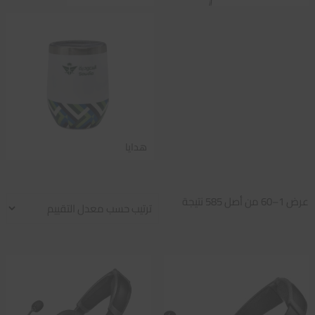
هدايا
تم
عرض 1–60 من أصل 585 نتيجة
الفرز
حسب
متوسط
التقييم