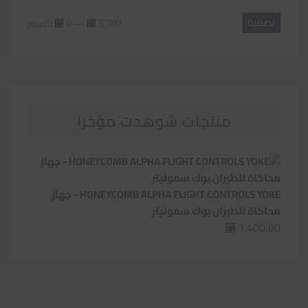
تصفية
أدنى
أعلى
—
السعر:
⃁ 0
⃁ 5.700
سعر
سعر
منتجات شوهدت مؤخرا
HONEYCOMB ALPHA FLIGHT CONTROLS YOKE - جهاز
محاكاة للطيران يوك سموليتر
1.400,00
⃁