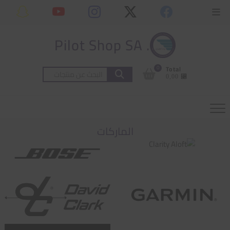
Ski
content
Topbar
t
Menu
conten
. Pilot Shop SA
0
Total
البحث
⃁ 0,00
عن:
الماركات