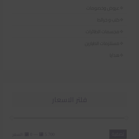
عروض وخصومات
كتب و خرائط
مجسمات الطائرات
مستلزمات الطيارين
هدايا
فلتر الاسعار
تصفية
أدنى
أعلى
—
السعر:
⃁ 0
⃁ 5.700