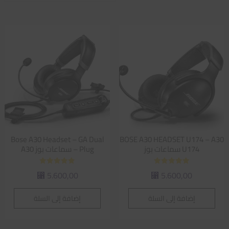
حسب
متوسط
التقييم
Bose A30 Headset – GA Dual
BOSE A30 HEADSET U174 – A30
U174 سماعات بوز
Plug – سماعات بوز A30
تم التقييم
تم التقييم
5.600,00
5.600,00
⃁
⃁
5.00
5.00
من 5
من 5
إضافة إلى السلة
إضافة إلى السلة