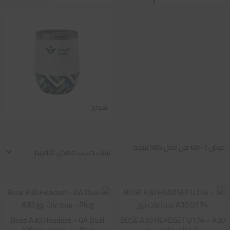
هدايا
تم
عرض 1–60 من أصل 585 نتيجة
الفرز
حسب
متوسط
التقييم
Bose A30 Headset – GA Dual
BOSE A30 HEADSET U174 – A30
U174 سماعات بوز
Plug – سماعات بوز A30