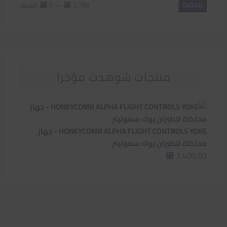
تصفية
أدنى
أعلى
—
السعر:
⃁ 0
⃁ 5.700
سعر
سعر
منتجات شوهدت مؤخرا
HONEYCOMB ALPHA FLIGHT CONTROLS YOKE - جهاز
محاكاة للطيران يوك سموليتر
1.400,00
⃁