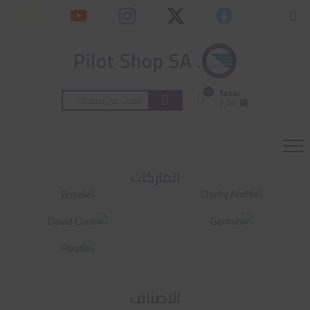
Ski
content
Topbar
t
Menu
conten
. Pilot Shop SA
0
Total
البحث
⃁ 0,00
عن:
الماركات
الاصناف