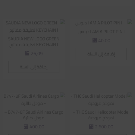
I AM A PILOT PIN l دبوس
SAUDIA NEW LOGO GREEN
40,00
⃁
KEYCHAIN l تعليقة مفاتيح
26,09
إضافة إلى السلة
⃁
إضافة إلى السلة
B747-8F Saudi Airlines Cargo –
THC Saudi Helicopter Model –
نموذج مروحية
مودل طائرة
400,00
2.600,00
⃁
⃁