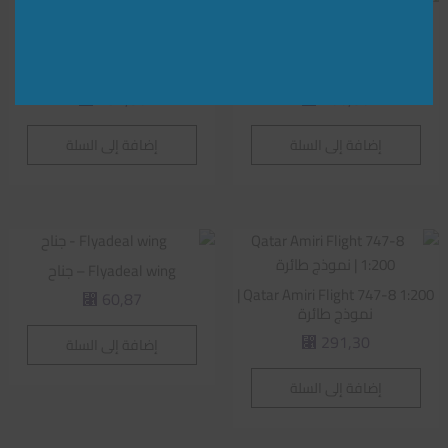
Royal Flight of Oman 747-8
Shaheen Air A330-300 1:200 |
نموذج طائرة
1:200 | نموذج طائرة
291,30
260,86
⃁
⃁
إضافة إلى السلة
إضافة إلى السلة
Flyadeal wing – جناح
Qatar Amiri Flight 747-8 1:200 |
60,87
⃁
نموذج طائرة
291,30
إضافة إلى السلة
⃁
إضافة إلى السلة