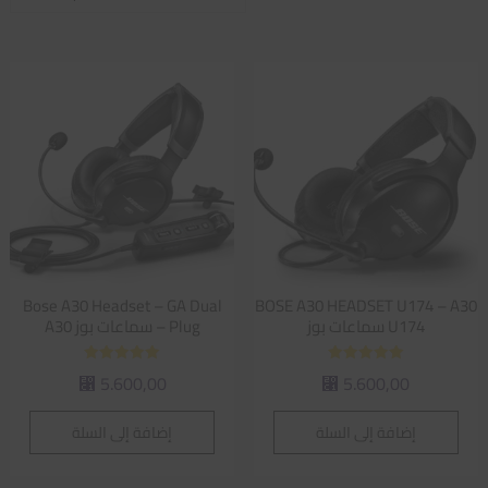
الفرز
حسب
متوسط
التقييم
Bose A30 Headset – GA Dual
BOSE A30 HEADSET U174 – A30
U174 سماعات بوز
Plug – سماعات بوز A30
تم التقييم
تم التقييم
5.600,00
5.600,00
⃁
⃁
5.00
5.00
من 5
من 5
إضافة إلى السلة
إضافة إلى السلة