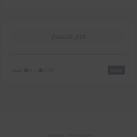
فلتر الاسعار
تصفية
أدنى
أعلى
—
السعر:
⃁ 0
⃁ 5.700
سعر
سعر
معتمد من معروف