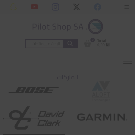
Ski
content
Topbar
t
Menu
conten
. Pilot Shop SA
0
Total
البحث
⃁ 0,00
عن:
الماركات