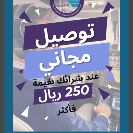
Azerbaijan A340-500 1:200 |
United Arab Emirates 747-8
1:200 | نموذج طائرة
نموذج طائرة
291,30
278,26
⃁
⃁
إضافة إلى السلة
إضافة إلى السلة
PIA 777-200ER Retro 1:200 |
Morocco Government 747-8
1:200 | نموذج طائرة
نموذج طائرة
278,26
278,26
⃁
⃁
إضافة إلى السلة
إضافة إلى السلة