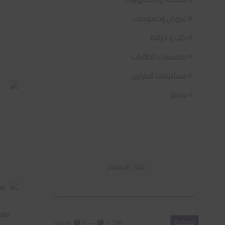
عروض وخصومات
كتب و خرائط
مجسمات الطائرات
مستلزمات الطيارين
هدايا
فلتر الاسعار
تصفية
أدنى
أعلى
—
السعر:
⃁ 0
⃁ 5.700