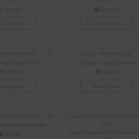
تم التقييم
تم التقييم
5.600,00
5.600,00
⃁
⃁
5.00
5.00
من 5
من 5
إضافة إلى السلة
إضافة إلى الس
Pivot A20A case – غطاء أيباد
Garmin D2 Mach 2 Pro | س
5.700,00
800,00
⃁
⃁
إضافة إلى السلة
إضافة إلى الس
Riyadh Air A350 model – نموذج طائرة
Flyadeal A330-900 neo model – نموذج
400,00
⃁
طائرة