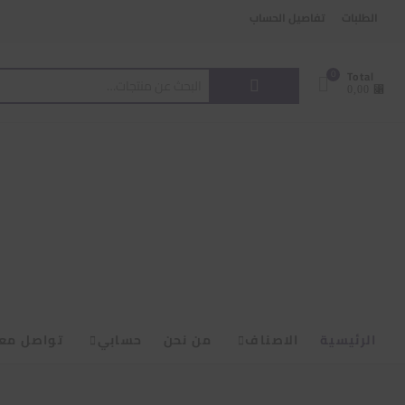
Ski
content
الطلبات
تفاصيل الحساب
t
conten
البحث
0
Total
⃁ 0,00
عن:
الرئيسية
الاصناف
من نحن
حسابي
تواصل معن