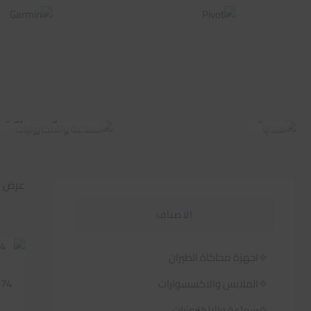
هدايا
سماعة والالكترونيا
عرض 1–60 من أصل 585 نتيجة
الاصناف
اجهزة محاكاة الطيران
174
الملابس والاكسسوارات
سماعة والالكترونيات