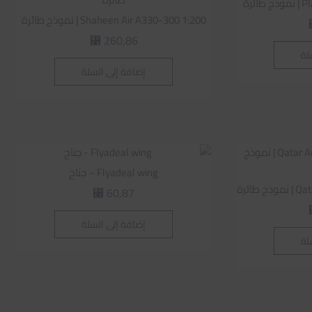
ئرة
Shaheen Air A330-300 1:200 | نموذج طائرة
260,86
⃁
لة
إضافة إلى السلة
Flyadeal wing – جناح
طائرة
60,87
⃁
إضافة إلى السلة
لة