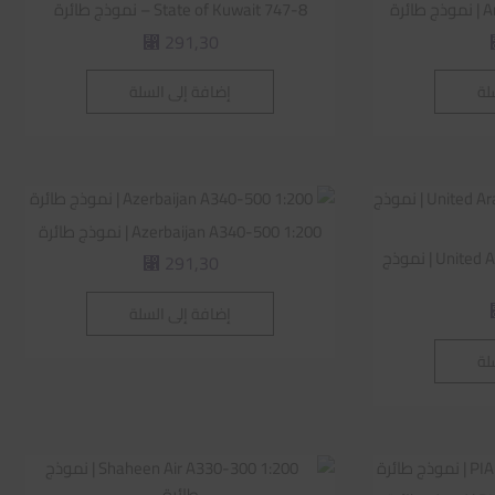
رة
State of Kuwait 747-8 – نموذج طائرة
291,30
⃁
لة
إضافة إلى السلة
Azerbaijan A340-500 1:200 | نموذج طائرة
United Arab Emirates 747-8 1:200 | نموذج
291,30
⃁
إضافة إلى السلة
لة