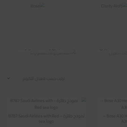
اكاة الطيران
الملابس والاكسسوارات
Bose A30 Headset – GA Dual Plug –
نموذج طائرة – B787 Saudi Airlines with Red
sea logo