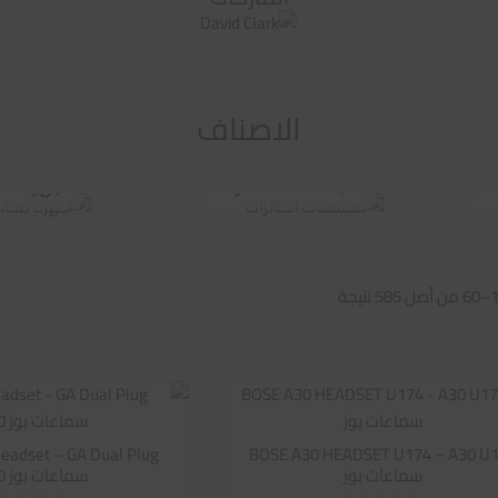
الاصناف
ت
مجسمات الطائرات
اجهزة مح
تم
الفرز
حسب
متوسط
التقييم
BOSE A30 HEADSET U174 – A30 U
سماعات بوز
سماعات بوز A30