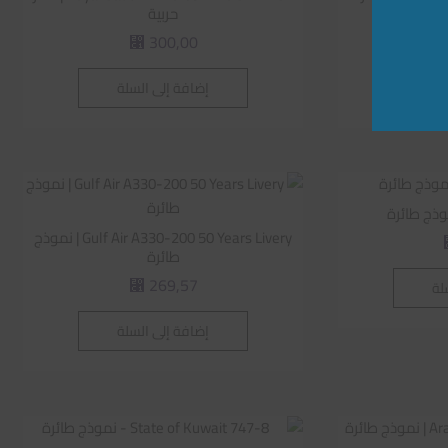
حربية
300,00
⃁
لة
إضافة إلى السلة
Gulf Air A330-200 50 Years Livery | نموذج
طائرة
269,57
لة
⃁
إضافة إلى السلة