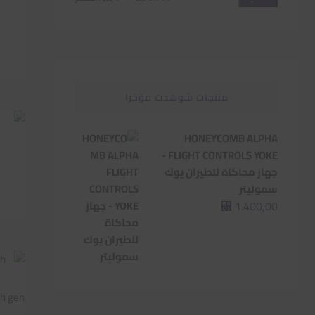
سعر
سعر
منتجات شوهدت مؤخرا
HONEYCOMB ALPHA
o
FLIGHT CONTROLS YOKE -
جهاز محاكاة للطيران يوك
سموليتر
1.400,00
⃁