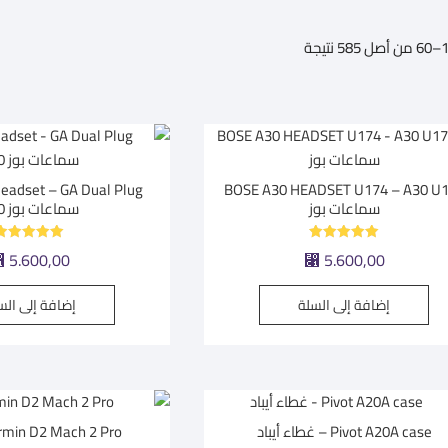
تم
الفرز
حسب
متوسط
التقييم
BOSE A30 HEADSET U174 – A30 U
سماعات بوز
سماعات بوز A30
تم التقييم
تم التقييم
⃁
5.600,00
⃁
5.600,00
5.00
5.00
من 5
من 5
إضافة إلى السلة
إضافة إلى الس
Pivot A20A case – غطاء أيباد
Garmin D2 Mach 2 Pro | س