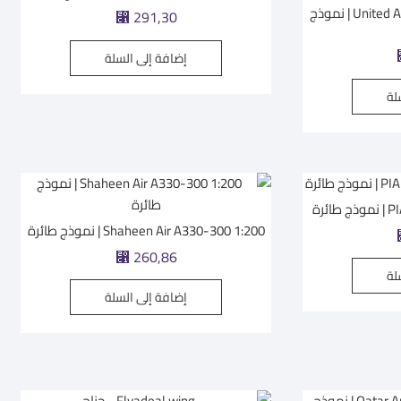
United Arab Emirates 747-8 1:200 | نموذج
⃁
291,30
إضافة إلى السلة
لة
ئرة
Shaheen Air A330-300 1:200 | نموذج طائرة
⃁
260,86
لة
إضافة إلى السلة