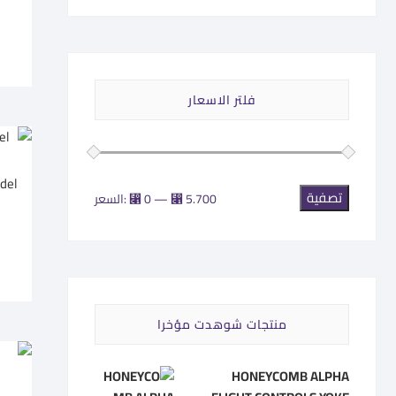
فلتر الاسعار
تصفية
أدنى
أعلى
⃁ 5.700
—
⃁ 0
السعر:
سعر
سعر
منتجات شوهدت مؤخرا
HONEYCOMB ALPHA
o