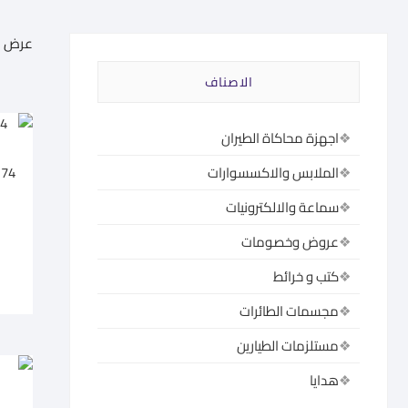
عرض 1–60 من أصل 585 نتيجة
الاصناف
اجهزة محاكاة الطيران
174
الملابس والاكسسوارات
سماعة والالكترونيات
عروض وخصومات
كتب و خرائط
مجسمات الطائرات
مستلزمات الطيارين
هدايا