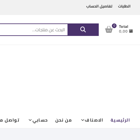
Ski
content
الطلبات
تفاصيل الحساب
t
conten
البحث
0
Total
⃁ 0,00
عن:
الرئيسية
الاصناف
من نحن
حسابي
تواصل مع